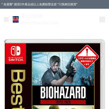
* 免運費* 購買2件產品或以上免費順豐送貨 *只限網店購買*
電玩直銷網
directbuyhk.com