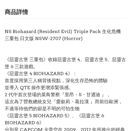
商品詳情
NS Biohazard (Resident Evil) Triple Pack 生化危機
三重包 日文版 NSW-2707 (Horror)
《惡靈古堡 三重包》收錄惡靈古堡 4、惡靈古堡 5、惡靈古
堡 6 三款遊戲。
《惡靈古堡 4 BIOHAZARD 4》：
首度採用第三人稱背後視點，深化生存恐怖的體驗
並導入 QTE 操作更增添緊張感。
2 代中首次登場的菜鳥警察『里昂・S・甘迺迪 』，
這次為了營救總統女兒『愛叙莉・葛拉漢 』而前往歐洲，
不過等待他們的卻是不明的可怕生物
《惡靈古堡 5 BIOHAZARD 5》、《惡靈古堡 6
BIOHAZARD 6》
分別是 CAPCOM 卡普空在 2009、2012 年所推出的經典