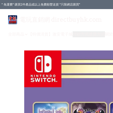
* 免運費* 購買2件產品或以上免費順豐送貨 *只限網店購買*
電玩直銷網 directbuyhk.com
全部商品
【特價清貨】
激安電子城
付款方式
送貨方式
關於