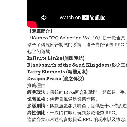
【遊戲簡介】
《Kemco RPG Selection Vol. 1
結合了傳統回合制戰鬥系統，適合喜歡懷舊 RP
包含的遊戲
Infinite Links (無限連結)
Blacksmith of the Sand Kingdom (砂
Fairy Elements (精靈元素)
Dragon Prana (龍之傳說)
推薦理由
經典玩法
：傳統的JRPG回合制戰鬥，簡單易上手
懷舊風格
：像素畫風滿足懷舊情懷。
多樣劇情
：四款遊戲各具特色，提供數十小時的遊
高性價比
：一次購買即可玩到多款優秀 RPG。
這款合集非常適合喜歡日式 RPG 的玩家以及懷