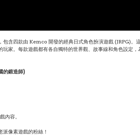
0》是一款合集，包含四款由 Kemco 開發的經典日式角色扮演遊戲 (J
G 的玩家。每款遊戲都有各自獨特的世界觀、故事線和角色設定
之王國的鍛造師)
。
戲內容。
念老派像素遊戲的粉絲！