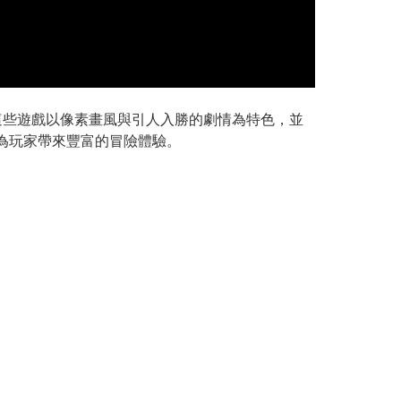
RPG)。這些遊戲以像素畫風與引人入勝的劇情為特色，並
，為玩家帶來豐富的冒險體驗。