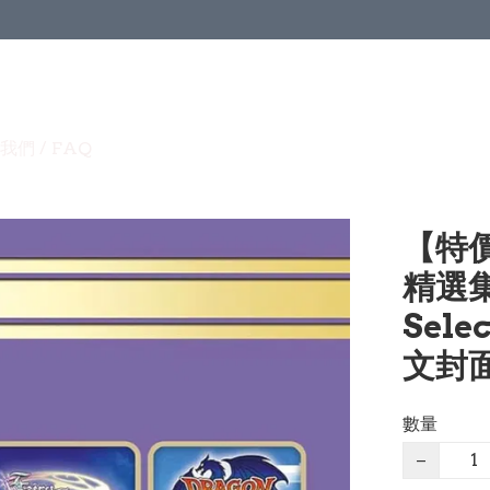
我們 / FAQ
【特價
精選集
Selec
文封面 
數量
−