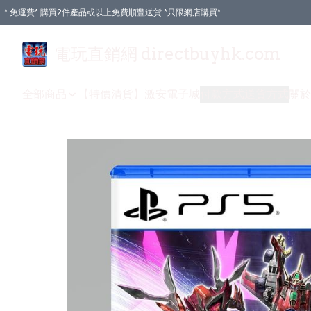
* 免運費* 購買2件產品或以上免費順豐送貨 *只限網店購買*
電玩直銷網 directbuyhk.com
全部商品
【特價清貨】
激安電子城
付款方式
送貨方式
關於