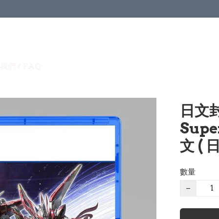
我們 / FAQ
日文封
Supe
文 ( 
數量
−