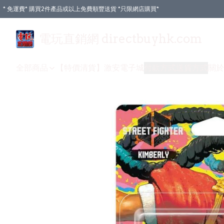
* 免運費* 購買2件產品或以上免費順豐送貨 *只限網店購買*
電玩直銷網 directbuyhk.com
全部商品
【特價清貨】
激安電子城
付款方式
送貨方式
關於