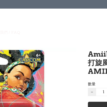
我們 / FAQ
Amii
打旋風 
AMII
數量
−