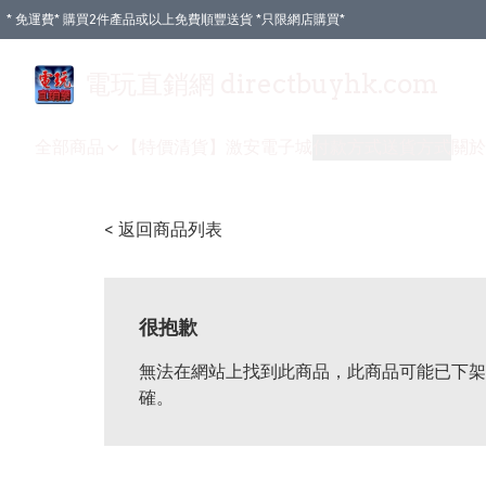
* 免運費* 購買2件產品或以上免費順豐送貨 *只限網店購買*
電玩直銷網 directbuyhk.com
全部商品
【特價清貨】
激安電子城
付款方式
送貨方式
關於
< 返回商品列表
很抱歉
無法在網站上找到此商品，此商品可能已下架
確。