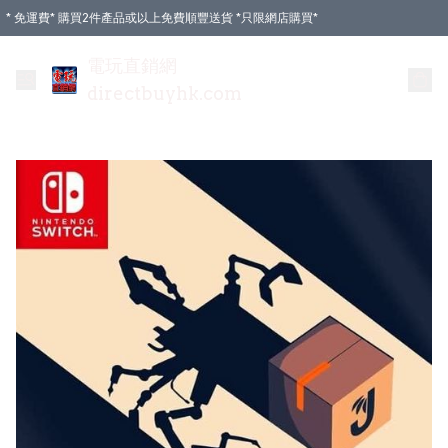
* 免運費* 購買2件產品或以上免費順豐送貨 *只限網店購買*
電玩直銷網
directbuyhk.com