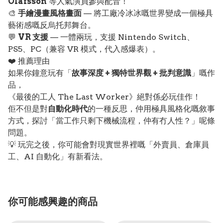
Ólafsson
等人氣演員參與配音！
🎨
手繪漫畫風格畫面
— 將工廠冷冰冰嘅世界變成一個極具
藝術感嘅反烏托邦舞台。
💬
VR 支援
— 一體兩玩，支援 Nintendo Switch、
PS5、PC（兼容 VR 模式，代入感爆表）。
❤️ 推薦理由
如果你鐘意玩有「
故事深度 + 獨特世界觀 + 批判意識
」嘅作
品，
《最後的工人 The Last Worker》絕對係必玩佳作！
佢不但是對
自動化時代
的一種反思，仲用極具風格化嘅敘事
方式，探討「當工作只剩下機械流程，仲有冇人性？」呢條
問題。
💡 玩完之後，你可能會對現實世界裡嘅「外賣員、倉庫員
工、AI 自動化」有新看法。
你可能感興趣的商品