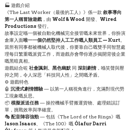
🏭 遊戲介紹
《The Last Worker（最後的工人）》係一款
敘事導向
第一人稱冒險遊戲
，由
Wolf & Wood
開發、
Wired
Productions
發行。
故事設定喺一個被自動化機械完全接管嘅未來世界，你扮演
倉庫入面
唯一一個仍然堅持人工工作嘅人類員工 — Kurt
。
當所有同事都被機械人取代後，你要靠自己嘅雙手同智慧處
理每日繁重嘅派貨工作，而遊戲亦會帶你逐步揭開背後企業
嘅黑暗真相。
遊戲結合咗
社會諷刺、黑色幽默
同
深刻劇情
，喺笑聲與壓
抑之間，令人深思「科技同人性」之間嘅矛盾。
⚙️ 遊戲特色
🤖
沉浸式劇情體驗
— 以第一人稱視角進行，充滿對現代勞
工現象嘅反思。
📦
模擬派送任務
— 操控機械手臂搬運貨物、處理錯誤訂
單，挑戰效率與準確度。
🎭
配音陣容強勁
— 包括《The Lord of the Rings》嘅
Jason Isaacs
、《The 100》嘅
Ólafur Darri