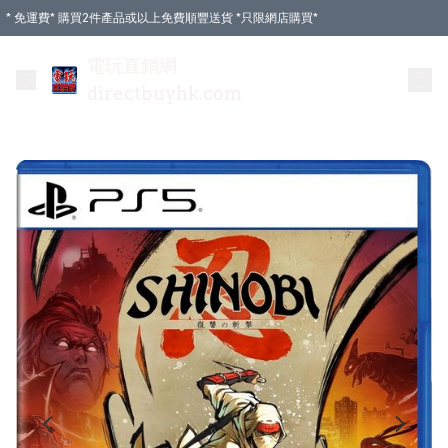
* 免運費* 購買2件產品或以上免費順豐送貨 *只限網店購買*
電玩直銷網
directbuyhk.com