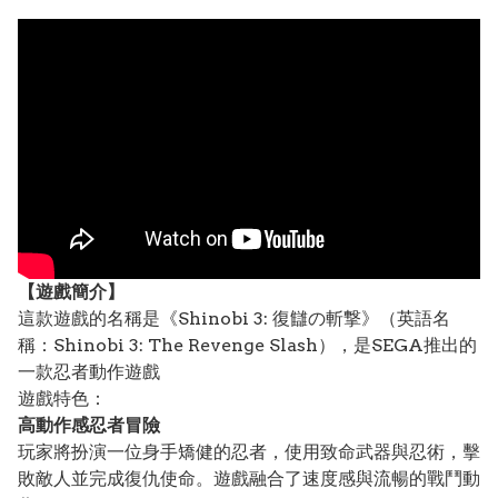
【遊戲簡介】
這款遊戲的名稱是《Shinobi 3: 復讎の斬撃》（英語名
稱：Shinobi 3: The Revenge Slash），是SEGA推出的
一款忍者動作遊戲
遊戲特色：
高動作感忍者冒險
玩家將扮演一位身手矯健的忍者，使用致命武器與忍術，擊
敗敵人並完成復仇使命。遊戲融合了速度感與流暢的戰鬥動