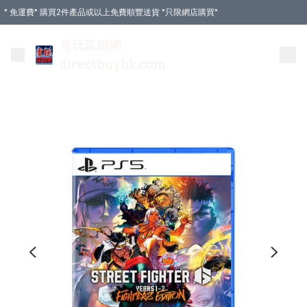
* 免運費* 購買2件產品或以上免費順豐送貨 *只限網店購買*
電玩直銷網
directbuyhk.com