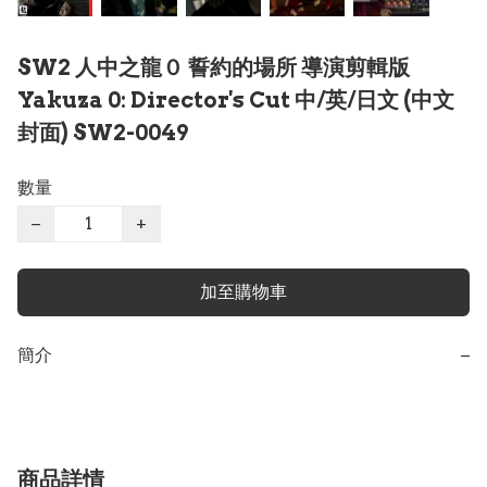
SW2 人中之龍０ 誓約的場所 導演剪輯版
Yakuza 0: Director's Cut 中/英/日文 (中文
封面) SW2-0049
數量
−
+
加至購物車
簡介
−
商品詳情