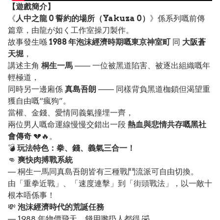
【遊戲簡介】
《
人中之龍 0 誓約的場所（Yakuza 0）
》係系列嘅前傳
篇章，由龍が如く工作室操刀製作。
故事發生喺
1988 年泡沫經濟時期嘅東京神室町
同
大阪蒼
天堀
，
講述主角
桐生一馬
—— 一位被黑道陷害、被逐出組織嘅年
輕極道，
同時另一邊廂係
真島吾朗
—— 同樣背負黑道枷鎖但渴望重
獲自由嘅“瘋狗”。
當權、金錢、愛情同義氣撞埋一齊，
兩位男人嘅命運線慢慢交錯出一段
熱血與悲情共存嘅黑社
會傳奇
💔🔥。
💣
玩法特色：拳、錢、義氣三合一！
👊
爽快肉搏戰系統
— 桐生一馬同真島吾朗皆有三種戰鬥流派可自由切換。
由「重拳近戰」、「速度連擊」到「街頭戰法」，以一敵十
根本唔係事！
💸
泡沫經濟時代的荒誕任務
— 1988 年物價飛天，錢用嚟扔人都得 🤣。