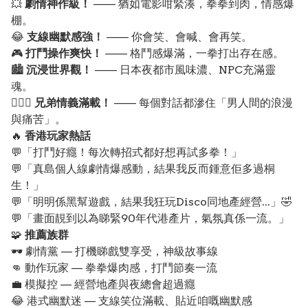
💥
劇情神作級！
—— 猶如電影咁緊湊，拳拳到肉，情感爆
棚。
😂
支線幽默感強！
—— 你會笑、會喊、會再笑。
🎮
打鬥操作爽快！
—— 格鬥感爆滿，一拳打出存在感。
🏙️
沉浸世界觀！
—— 日本夜都市風味濃、NPC充滿靈
魂。
👨‍❤️‍👨
兄弟情義滿載！
—— 每個對話都滲住「男人間的浪漫
與痛苦」。
🔥
香港玩家熱話
💬「打鬥好癮！每次轉招式都好想再試多拳！」
💬「真島個人線劇情爆感動，結果我反而鍾意佢多過桐
生！」
💬「明明係黑幫遊戲，結果我狂玩Disco同地產經營...」🤣
💬「畫面靚到以為睇緊90年代港產片，氣氛真係一流。」
🧩
推薦族群
🕶️ 劇情黨 — 打機睇戲雙享受，神級故事線
👊 動作玩家 — 拳拳爆肉感，打鬥節奏一流
💼 模擬控 — 經營地產與夜總會超過癮
😂 港式幽默迷 — 支線笑位滿載、貼近咱嘅幽默感