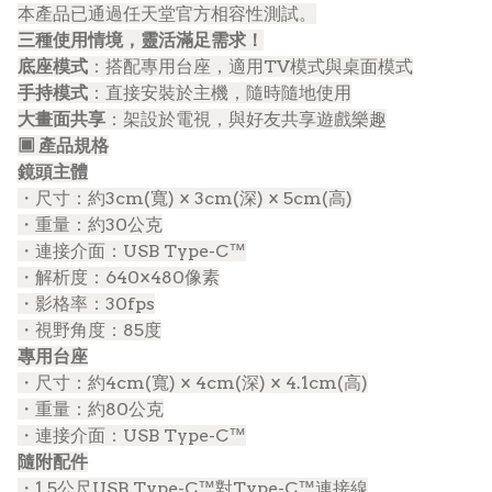
本產品已通過任天堂官方相容性測試。
三種使用情境，靈活滿足需求！
底座模式
：搭配專用台座，適用TV模式與桌面模式
手持模式
：直接安裝於主機，隨時隨地使用
大畫面共享
：架設於電視，與好友共享遊戲樂趣
▣ 產品規格
鏡頭主體
・尺寸：約3cm(寬) × 3cm(深) × 5cm(高)
・重量：約30公克
・連接介面：USB Type-C™
・解析度：640×480像素
・影格率：30fps
・視野角度：85度
專用台座
・尺寸：約4cm(寬) × 4cm(深) × 4.1cm(高)
・重量：約80公克
・連接介面：USB Type-C™
隨附配件
・1.5公尺USB Type-C™對Type-C™連接線