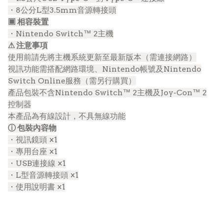
・8公分L型3.5mm音源轉接頭
▣ 相容裝置
・Nintendo Switch™ 2主機
⚠ 注意事項
使用前請先將主機系統更新至最新版本（需連接網路）
視訊功能需搭配網路環境、Nintendo帳號及Nintendo
Switch Online服務（需另行購買）
產品包裝不含Nintendo Switch™ 2主機及Joy-Con™ 2
控制器
本產品為有線設計，不具無線功能
ⓘ 包裝內容物
・視訊鏡頭 ×1
・專用台座 ×1
・USB連接線 ×1
・L型音源轉接頭 ×1
・使用說明書 ×1