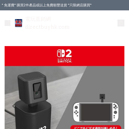
* 免運費* 購買2件產品或以上免費順豐送貨 *只限網店購買*
電玩直銷網
directbuyhk.com