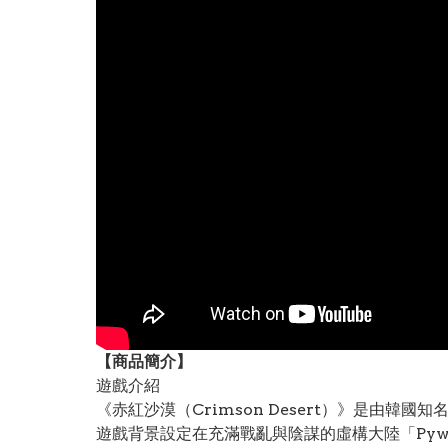
【
商品
簡介】
遊戲介紹
《赤紅沙漠（Crimson Desert）》是由韓國
遊戲背景設定在充滿戰亂與陰謀的虛構大陸「Pyw