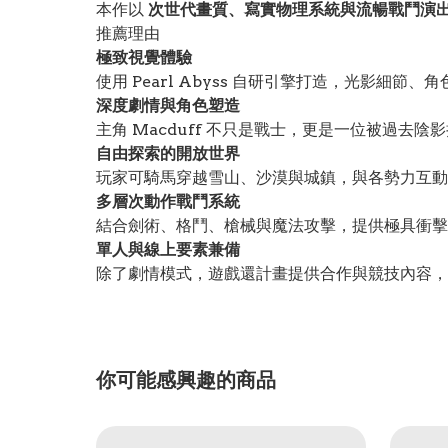
本作以
次世代畫質、寫實物理系統與流暢戰鬥演
推薦理由
極致視覺體驗
使用 Pearl Abyss 自研引擎打造，光影細
深度劇情與角色塑造
主角 Macduff 不只是戰士，更是一位被過去
自由探索的開放世界
玩家可騎馬穿越雪山、沙漠與城鎮，與各勢力互動
多層次動作戰鬥系統
結合劍術、格鬥、槍械與魔法攻擊，提供極具衝擊
單人與線上要素兼備
除了劇情模式，遊戲還計畫提供合作與競技內容，
你可能感興趣的商品