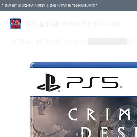
* 免運費* 購買2件產品或以上免費順豐送貨 *只限網店購買*
電玩直銷網 directbuyhk.com
全部商品
【特價清貨】
激安電子城
付款方式
送貨方式
關於