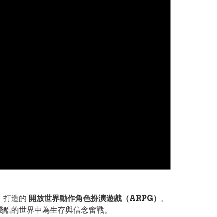
隊）打造的
開放世界動作角色扮演遊戲（ARPG）
。
在殘酷的世界中為生存與信念奮戰。