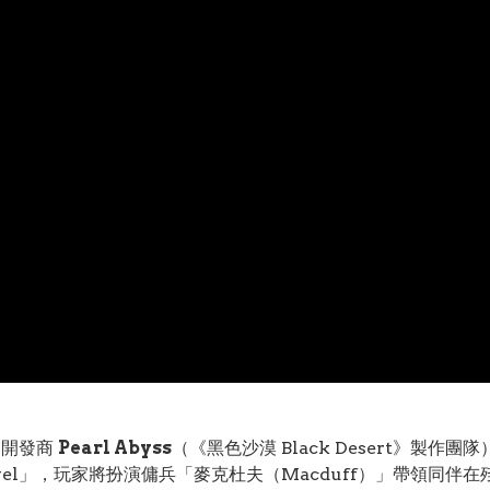
知名開發商
Pearl Abyss
（《黑色沙漠 Black Desert》製作團
el」，玩家將扮演傭兵「麥克杜夫（Macduff）」帶領同伴