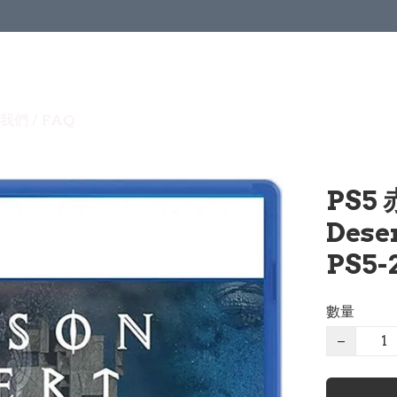
我們 / FAQ
PS5
Dese
PS5-
數量
−