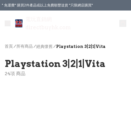
* 免運費* 購買2件產品或以上免費順豐送貨 *只限網店購買*
電玩直銷網
directbuyhk.com
首頁
/
所有商品
/
/
經典懷舊
Playstation 3|2|1|Vita
Playstation 3|2|1|Vita
24項 商品