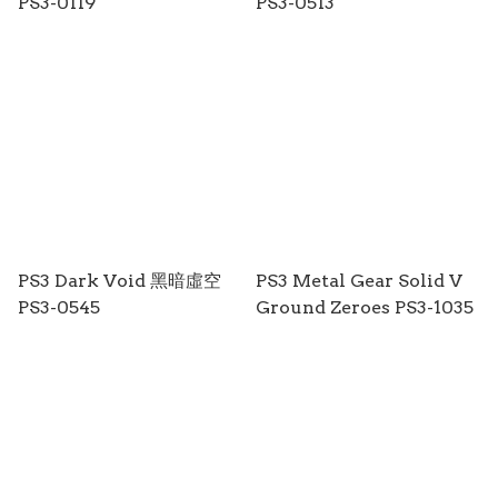
PS3-0119
PS3-0513
PS3 Dark Void 黑暗虛空
PS3 Metal Gear Solid V
PS3-0545
Ground Zeroes PS3-1035