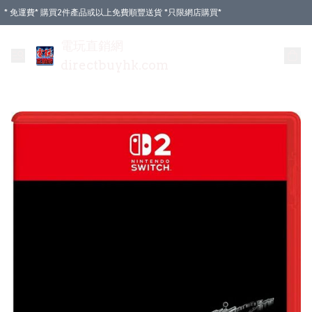
* 免運費* 購買2件產品或以上免費順豐送貨 *只限網店購買*
電玩直銷網
directbuyhk.com