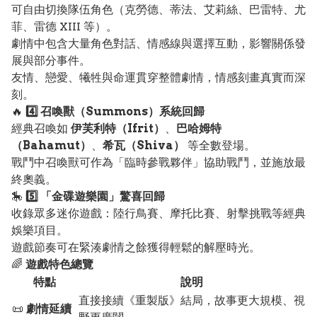
可自由切換隊伍角色（克勞德、蒂法、艾莉絲、巴雷特、尤
菲、雷德 XIII 等）。
劇情中包含大量角色對話、情感線與選擇互動，影響關係發
展與部分事件。
友情、戀愛、犧牲與命運貫穿整體劇情，情感刻畫真實而深
刻。
🔥
4️⃣ 召喚獸（Summons）系統回歸
經典召喚如
伊芙利特（Ifrit）
、
巴哈姆特
（Bahamut）
、
希瓦（Shiva）
等全數登場。
戰鬥中召喚獸可作為「臨時參戰夥伴」協助戰鬥，並施放最
終奧義。
🎠
5️⃣ 「金碟遊樂園」驚喜回歸
收錄眾多迷你遊戲：陸行鳥賽、摩托比賽、射擊挑戰等經典
娛樂項目。
遊戲節奏可在緊湊劇情之餘獲得輕鬆的解壓時光。
🌈
遊戲特色總覽
特點
說明
直接接續《重製版》結局，故事更大規模、視
📜
劇情延續