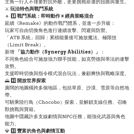
主角一行人不僅要對抗外敵，更要挑戰命運的扭曲與重生。
⚔️
玩法特色與戰鬥系統
🔹
1️⃣ 戰鬥系統：即時動作 × 經典策略混合
延續《Remake》的動作戰鬥體系，並進一步升級：
玩家可自由切換角色進行連續攻擊、閃避與防禦。
「ATB 系統」回歸：累積能量後可施放魔法、極限技
（Limit Break）。
新增
「協力動作（Synergy Abilities）」
：
不同角色組合可施放強力聯手技能，如克勞德與蒂法的連擊
攻勢。
支援即時切換與指令模式混合玩法，兼顧爽快與戰略深度。
🌄
2️⃣ 開放世界探索
廣闊的地圖橫跨多個地區，包括草原、沙漠、雪原等自然地
帶。
可騎乘陸行鳥（Chocobo）探索，並解鎖支線任務、召喚
獸挑戰與寶箱。
地圖中隱藏許多支線劇情與NPC任務，能強化武器與角色
能力。
💎
3️⃣ 豐富的角色與劇情互動