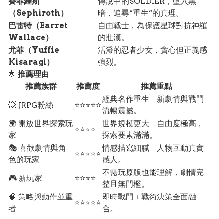
賽菲羅斯
傳說中的SOLDIER，墮入黑
（Sephiroth）
暗，追尋“重生”的真理。
巴雷特（Barret
自由戰士，為保護星球對抗神羅
Wallace）
的壯漢。
尤菲（Yuffie
活潑的忍者少女，貪心但正義感
Kisaragi）
強烈。
🌟
推薦理由
推薦族群
推薦度
推薦重點
經典名作重生，新劇情與戰鬥
💥 JRPG粉絲
⭐⭐⭐⭐⭐
流暢震撼。
🌍 開放世界探索玩
世界規模更大，自由度極高，
⭐⭐⭐⭐
家
探索要素滿滿。
🎭 喜歡劇情與角
情感描寫細膩，人物互動真實
⭐⭐⭐⭐⭐
色的玩家
感人。
不需玩原版也能理解，劇情完
🎮 新玩家
⭐⭐⭐⭐
整且無門檻。
🧠 策略與動作並重
即時戰鬥＋戰術決策全面融
⭐⭐⭐⭐⭐
者
合。