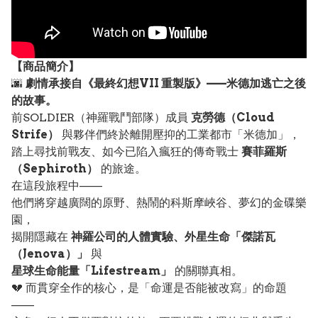
【
商品
簡介】
🌆
劇情承接自《最終幻想VII 重製版》——米德加逃亡之後
的故事。
前SOLDIER（神羅戰鬥部隊）成員
克勞德（Cloud
Strife）
與夥伴們終於離開壓抑的工業都市「米德加」，
踏上尋找前戰友、如今已陷入瘋狂的傳奇戰士
賽菲羅斯
（Sephiroth）
的旅途。
在這段旅程中——
他們將穿越廣闊的原野、熱鬧的科斯摩峽谷、夢幻的金碟樂
園，
揭開隱藏在
神羅公司的人體實驗、外星生命「傑諾瓦
（Jenova）」
與
星球生命能量「Lifestream」
的關聯真相。
💔 而貫穿全作的核心，是「命運是否能被改寫」的命題
——