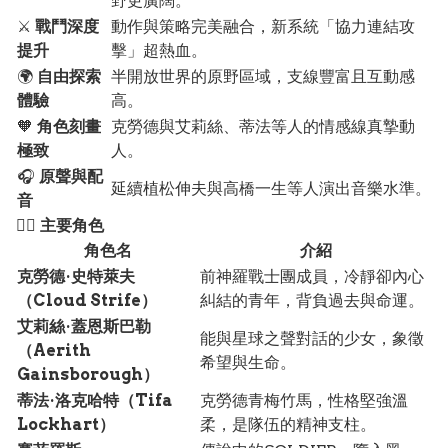
野更廣闊。
⚔️
戰鬥深度
動作與策略完美融合，新系統「協力連結攻
提升
擊」超熱血。
🌍
自由探索
半開放世界的原野區域，支線豐富且互動感
體驗
高。
🧡
角色刻畫
克勞德與艾莉絲、蒂法等人的情感線真摯動
極致
人。
🎧
原聲與配
延續植松伸夫與高橋一生等人演出音樂水準。
音
🧙‍♂️
主要角色
角色名
介紹
克勞德·史特萊夫
前神羅戰士團成員，冷靜卻內心
（Cloud Strife）
糾結的青年，背負過去與命運。
艾莉絲·蓋恩斯巴勒
能與星球之聲對話的少女，象徵
（Aerith
希望與生命。
Gainsborough）
蒂法·洛克哈特（Tifa
克勞德青梅竹馬，性格堅強溫
Lockhart）
柔，是隊伍的精神支柱。