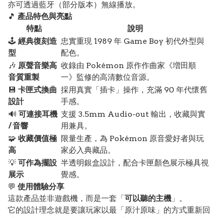
亦可透過藍牙（部分版本）無線播放。
🎵
產品特色與亮點
特點
說明
🕹️
經典復刻造
忠實重現 1989 年 Game Boy 初代外型與
型
配色。
🎶
原聲音樂高
收錄由 Pokémon 原作作曲家《増田順
音質重製
一》監修的高清數位音源。
💾
卡匣式換曲
採用真實「插卡」操作，充滿 90 年代懷舊
設計
手感。
🔊
可連接耳機
支援 3.5mm Audio-out 輸出，收藏與實
/ 音響
用兼具。
🧩
收藏價值極
限量生產，為 Pokémon 原音愛好者與玩
高
家必入典藏品。
💡
可作為擺設
半透明銀盒設計，配合卡匣顏色展示極具視
展示
覺感。
💬
使用體驗分享
這款產品並非遊戲機，而是一套「
可以聽的主機
」。
它的設計理念就是要讓玩家以最「原汁原味」的方式重新回