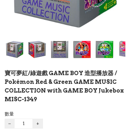
寶可夢紅/綠遊戲 GAME BOY 造型播放器 /
Pokémon Red & Green GAME MUSIC
COLLECTION with GAME BOY Jukebox
MISC-1349
數量
−
+