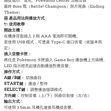
捕捉成功、進化、Pokémon Center 治療音效
最終 Boss 戰（Battle! Champion）與片尾曲（Ending
Theme）
🎛️
產品用法與播放方式
🔌
使用教學
開啟主機：
在機身背面插入 2 顆 AAA 電池即可開機。
若使用 USB 模式，可透過 Type-C 接口供電（依版本而
定）。
插入音樂卡匣：
將任意 Pokémon 卡匣插入 Game Boy 播放機上方插槽。
LED 指示燈亮起後自動播放對應音樂。
操作方式：
A鍵 / B鍵：
切換曲目
START鍵：
播放 / 暫停
SELECT鍵：
調整播放循環模式
方向鍵：
控制音量（上/下）與曲目前後（左/右）
輸出方式：
可使用 3.5mm 耳機孔連接耳機或音響。