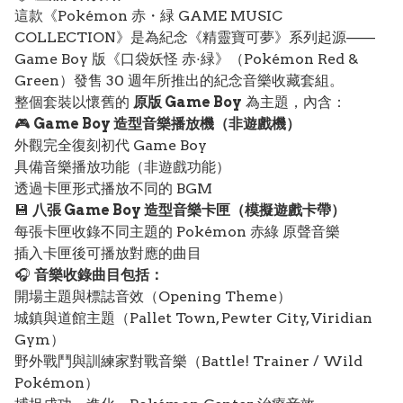
這款《Pokémon 赤・緑 GAME MUSIC
COLLECTION》是為紀念《精靈寶可夢》系列起源——
Game Boy 版《口袋妖怪 赤·緑》（Pokémon Red &
Green）發售 30 週年所推出的紀念音樂收藏套組。
整個套裝以懷舊的
原版 Game Boy
為主題，內含：
🎮
Game Boy 造型音樂播放機（非遊戲機）
外觀完全復刻初代 Game Boy
具備音樂播放功能（非遊戲功能）
透過卡匣形式播放不同的 BGM
💾
八張 Game Boy 造型音樂卡匣（模擬遊戲卡帶）
每張卡匣收錄不同主題的 Pokémon 赤綠 原聲音樂
插入卡匣後可播放對應的曲目
🎧
音樂收錄曲目包括：
開場主題與標誌音效（Opening Theme）
城鎮與道館主題（Pallet Town, Pewter City, Viridian
Gym）
野外戰鬥與訓練家對戰音樂（Battle! Trainer / Wild
Pokémon）