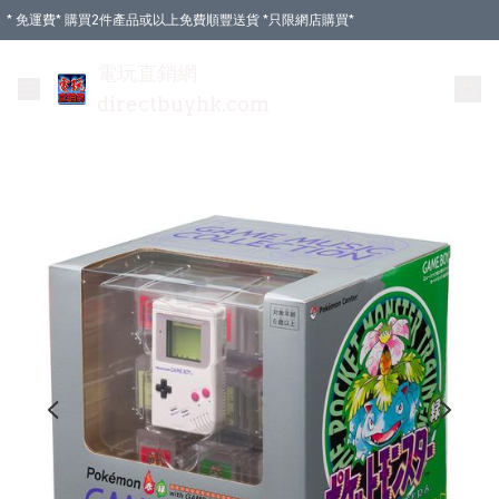
* 免運費* 購買2件產品或以上免費順豐送貨 *只限網店購買*
電玩直銷網
directbuyhk.com