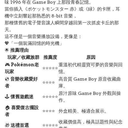
味 1996 年在 Game Boy 上那段青春記憶。
當你插入《ポケットモンスター 赤》或《緑》的卡匣，耳
機中立刻響起那熟悉的 8-bit 音樂，
那種懷舊的電子聲音讓人瞬間穿越回第一次抓皮卡丘的那
天。
這不僅是一個音樂播放設備，更像是：
💖「一個裝滿回憶的時光機」
🌟
推薦理由
玩家／收藏族群
推薦度
原因
🎮
Pokémon老
重溫初代精靈寶可夢的音樂與回
⭐⭐⭐⭐⭐
玩家
憶。
💿
音樂收藏愛好
高音質 Game Boy 原音收藏曲
⭐⭐⭐⭐
者
庫。
原汁原味 Game Boy 外觀與操
🕹️
懷舊遊戲迷
⭐⭐⭐⭐⭐
作。
🏠
喜愛復古擺設
⭐⭐⭐⭐
外盒精美、極適合展示。
者
收藏價值高，極具話題性與紀念
🎁
送禮首選
⭐⭐⭐⭐⭐