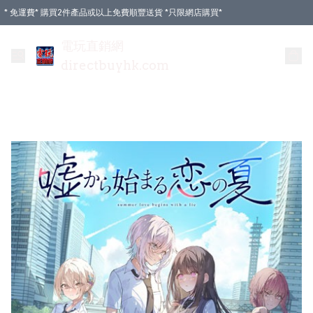
* 免運費* 購買2件產品或以上免費順豐送貨 *只限網店購買*
電玩直銷網
directbuyhk.com