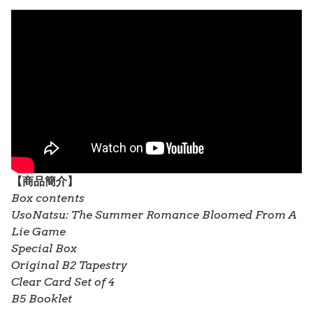
【
商品
簡介】
Box contents
UsoNatsu: The Summer Romance Bloomed From A
Lie Game
Special Box
Original B2 Tapestry
Clear Card Set of 4
B5 Booklet