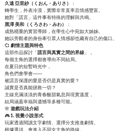
久遠 亞里紗（くおん・ありさ）
：
轉學生，外表冷漠，實際非常直率且情感豐富。
她對「謊言」這件事有特殊的理解與共鳴。
黑澤 美和（くろさわ・みわ）
：
成熟穩重的實習導師，在學生心中宛如大姊姊。
她以旁觀者的身份牽引眾人情感卻也藏有自己的傷口。
💞
劇情主題與特色
這部作品探討「
謊言與真實之間的界線
」，
每個主角的選擇都會導向不同結局。
在夏日的短暫時光中，
角色們會學會——
被謊言保護的愛是否仍是真實的愛？
誠實是否真能拯救一切？
主線充滿淡淡的青春酸甜氣息與現實溫度，
結局涵蓋幸福與遺憾等多種可能。
🌸
遊戲玩法介紹
🎮
1. 視覺小說形式
玩家透過閱讀文字劇情、選擇分支推進劇情。
根據選項，會進入不同女主角的路線。