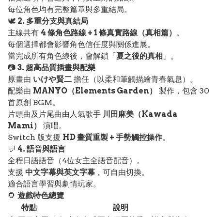
每位角色均有完整篇章與多重結局。
🕊️
2. 多重分支與真結局
主線共有
4 條角色路線 + 1 條真實路線（真相篇）
。
每個選擇都會影響角色信任度與關係進展。
當完成所有角色線後，會解鎖「
夏之後的真相
」。
📷
3. 超高品質插畫與配樂
原畫由
いけや賢二
擔任（以柔和筆觸描繪青春氣息）。
配樂由
MANYO（Elements Garden）
製作，包含 30
首原創 BGM。
片頭曲及片尾曲由人氣歌手
川田麻美（Kawada
Mami）
演唱。
Switch 版支援
HD 畫質重製 + 手勢觸控操作
。
💬
4. 語音與語言
全程日語語音（4位女主全語音配音）。
支援
中文字幕與英文字幕
，可自由切換。
適合語言學習與劇情玩家。
🌻
遊戲特色總覽
特點
說明