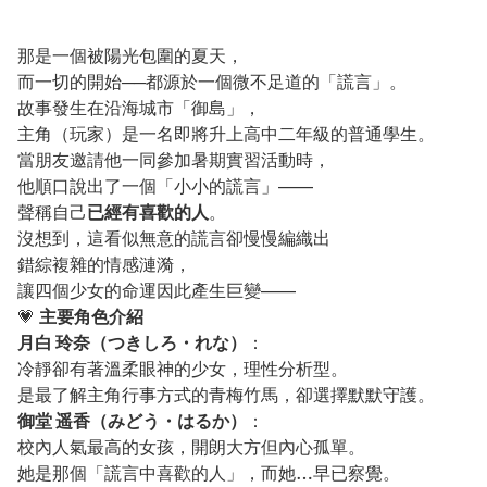
那是一個被陽光包圍的夏天，
而一切的開始──都源於一個微不足道的「謊言」。
故事發生在沿海城市「御島」，
主角（玩家）是一名即將升上高中二年級的普通學生。
當朋友邀請他一同參加暑期實習活動時，
他順口說出了一個「小小的謊言」——
聲稱自己
已經有喜歡的人
。
沒想到，這看似無意的謊言卻慢慢編織出
錯綜複雜的情感漣漪，
讓四個少女的命運因此產生巨變——
💗
主要角色介紹
月白 玲奈（つきしろ・れな）
：
冷靜卻有著溫柔眼神的少女，理性分析型。
是最了解主角行事方式的青梅竹馬，卻選擇默默守護。
御堂 遥香（みどう・はるか）
：
校內人氣最高的女孩，開朗大方但內心孤單。
她是那個「謊言中喜歡的人」，而她…早已察覺。