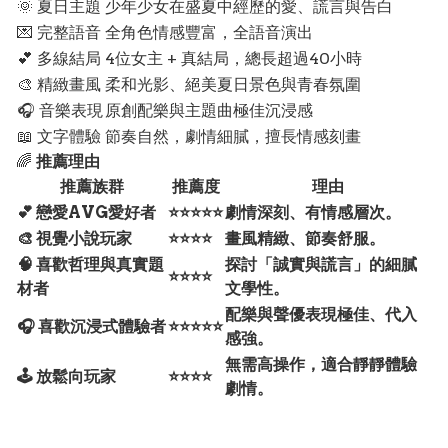
🌞 夏日主題
少年少女在盛夏中經歷的愛、謊言與告白
💌 完整語音
全角色情感豐富，全語音演出
💕 多線結局
4位女主 + 真結局，總長超過40小時
🎨 精緻畫風
柔和光影、絕美夏日景色與青春氛圍
🎧 音樂表現
原創配樂與主題曲極佳沉浸感
📖 文字體驗
節奏自然，劇情細膩，擅長情感刻畫
🌈
推薦理由
推薦族群
推薦度
理由
💕 戀愛AVG愛好者
⭐⭐⭐⭐⭐
劇情深刻、有情感層次。
🎨 視覺小說玩家
⭐⭐⭐⭐
畫風精緻、節奏舒服。
🧠 喜歡哲理與真實題
探討「誠實與謊言」的細膩
⭐⭐⭐⭐
材者
文學性。
配樂與聲優表現極佳、代入
🎧 喜歡沉浸式體驗者
⭐⭐⭐⭐⭐
感強。
無需高操作，適合靜靜體驗
🕹️ 放鬆向玩家
⭐⭐⭐⭐
劇情。