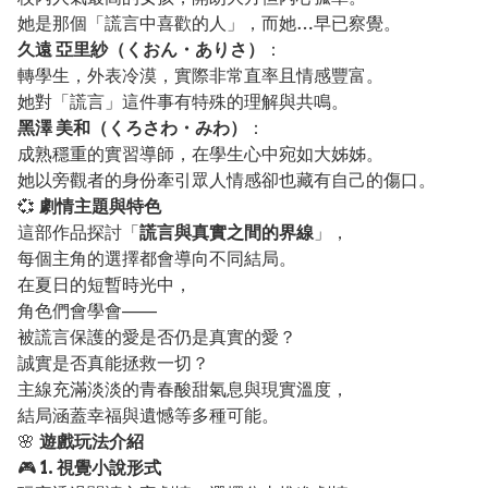
她是那個「謊言中喜歡的人」，而她…早已察覺。
久遠 亞里紗（くおん・ありさ）
：
轉學生，外表冷漠，實際非常直率且情感豐富。
她對「謊言」這件事有特殊的理解與共鳴。
黑澤 美和（くろさわ・みわ）
：
成熟穩重的實習導師，在學生心中宛如大姊姊。
她以旁觀者的身份牽引眾人情感卻也藏有自己的傷口。
💞
劇情主題與特色
這部作品探討「
謊言與真實之間的界線
」，
每個主角的選擇都會導向不同結局。
在夏日的短暫時光中，
角色們會學會——
被謊言保護的愛是否仍是真實的愛？
誠實是否真能拯救一切？
主線充滿淡淡的青春酸甜氣息與現實溫度，
結局涵蓋幸福與遺憾等多種可能。
🌸
遊戲玩法介紹
🎮
1. 視覺小說形式