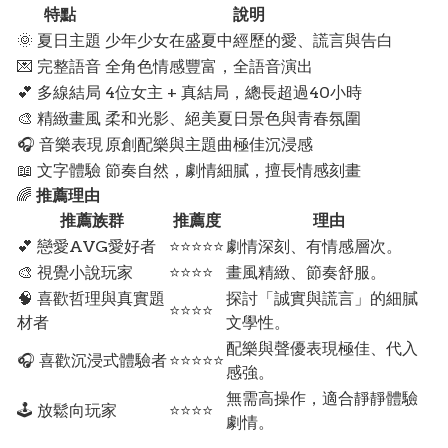
特點
說明
🌞 夏日主題
少年少女在盛夏中經歷的愛、謊言與告白
💌 完整語音
全角色情感豐富，全語音演出
💕 多線結局
4位女主 + 真結局，總長超過40小時
🎨 精緻畫風
柔和光影、絕美夏日景色與青春氛圍
🎧 音樂表現
原創配樂與主題曲極佳沉浸感
📖 文字體驗
節奏自然，劇情細膩，擅長情感刻畫
🌈
推薦理由
推薦族群
推薦度
理由
💕 戀愛AVG愛好者
⭐⭐⭐⭐⭐
劇情深刻、有情感層次。
🎨 視覺小說玩家
⭐⭐⭐⭐
畫風精緻、節奏舒服。
🧠 喜歡哲理與真實題
探討「誠實與謊言」的細膩
⭐⭐⭐⭐
材者
文學性。
配樂與聲優表現極佳、代入
🎧 喜歡沉浸式體驗者
⭐⭐⭐⭐⭐
感強。
無需高操作，適合靜靜體驗
🕹️ 放鬆向玩家
⭐⭐⭐⭐
劇情。