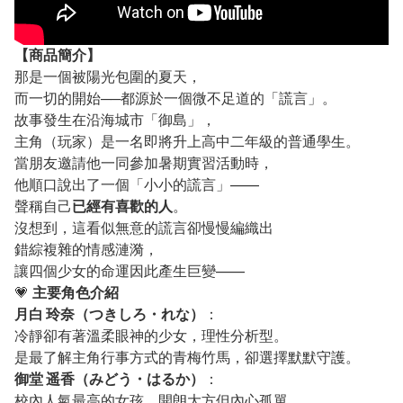
【
商品
簡介】
那是一個被陽光包圍的夏天，
而一切的開始──都源於一個微不足道的「謊言」。
故事發生在沿海城市「御島」，
主角（玩家）是一名即將升上高中二年級的普通學生。
當朋友邀請他一同參加暑期實習活動時，
他順口說出了一個「小小的謊言」——
聲稱自己
已經有喜歡的人
。
沒想到，這看似無意的謊言卻慢慢編織出
錯綜複雜的情感漣漪，
讓四個少女的命運因此產生巨變——
💗
主要角色介紹
月白 玲奈（つきしろ・れな）
：
冷靜卻有著溫柔眼神的少女，理性分析型。
是最了解主角行事方式的青梅竹馬，卻選擇默默守護。
御堂 遥香（みどう・はるか）
：
校內人氣最高的女孩，開朗大方但內心孤單。