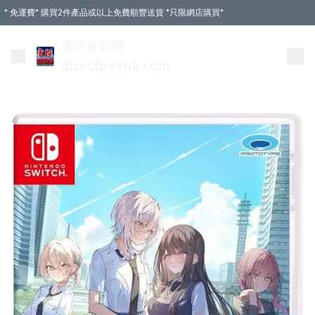
* 免運費* 購買2件產品或以上免費順豐送貨 *只限網店購買*
電玩直銷網
directbuyhk.com