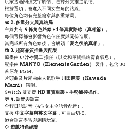
玩家透過閱讀文字劇情、選擇分支推進劇情。
根據選項，會進入不同女主角的路線。
每位角色均有完整篇章與多重結局。
🕊️
2. 多重分支與真結局
主線共有
4 條角色路線 + 1 條真實路線（真相篇）
。
每個選擇都會影響角色信任度與關係進展。
當完成所有角色線後，會解鎖「
夏之後的真相
」。
📷
3. 超高品質插畫與配樂
原畫由
いけや賢二
擔任（以柔和筆觸描繪青春氣息）。
配樂由
MANYO（Elements Garden）
製作，包含 30
首原創 BGM。
片頭曲及片尾曲由人氣歌手
川田麻美（Kawada
Mami）
演唱。
Switch 版支援
HD 畫質重製 + 手勢觸控操作
。
💬
4. 語音與語言
全程日語語音（4位女主全語音配音）。
支援
中文字幕與英文字幕
，可自由切換。
適合語言學習與劇情玩家。
🌻
遊戲特色總覽