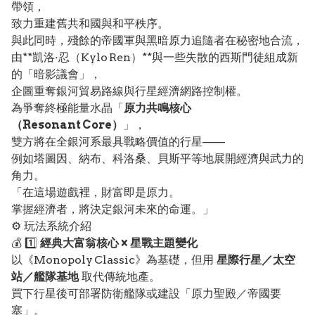
帶領，
致力重建舊共和國與和平秩序。
與此同時，殘餘的帝國軍與黑暗原力追隨者在秘密地合流，
由**凱洛·忍（Kylo Ren）**與一些失散的西斯門徒組成新
的「暗影議會」，
企圖重奪銀河貿易路線與行星經濟網路控制權。
為爭奪終極能量水晶「
原力共鳴核心
（Resonant Core）
」，
雙方將在全銀河系最具戰略價值的行星——
例如塔圖因、納布、科洛桑、貝斯平等地展開經濟與武力的
角力。
「在這場遊戲裡，財富即是原力。
掌握經濟者，將決定銀河未來的命運。」
⚙️ 玩法系統介紹
💰 1️⃣
經典大富翁核心 × 星戰主題變化
以《Monopoly Classic》為基礎，但用
星際行星／太空
站／艦隊基地
取代傳統地產。
買下行星後可部署防衛艦隊或建設「原力聖殿／帝國要
塞」。