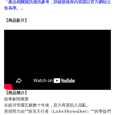
「產品相關資訊僅供參考，詳細規格與內容請以官方網站公
告為準。」
【
商品
影片】
【
商品
簡介】
故事劇情概要
在銀河帝國瓦解數十年後，原力再度陷入混亂。
英雄勢力由**路克天行者（Luke Skywalker）**的學徒們