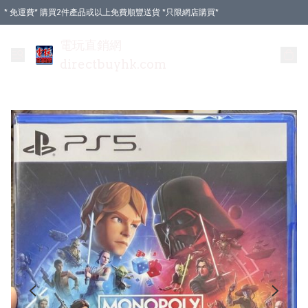
* 免運費* 購買2件產品或以上免費順豐送貨 *只限網店購買*
電玩直銷網
directbuyhk.com