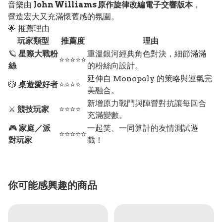
音樂由
John Williams 原作旋律改編電子交響版本
，
營造宏大又充滿懷舊感的氛圍。
🌟 推薦理由
玩家類型
推薦度
理由
🪐
星際大戰粉
重溫銀河經典角色對決，細節滿滿
⭐⭐⭐⭐⭐
絲
的粉絲向設計。
延伸自 Monopoly 的策略與運氣完
🎲
桌遊愛好者
⭐⭐⭐⭐
美融合。
新增原力戰鬥與陣營對抗讓每回合
⚔️
競技玩家
⭐⭐⭐⭐
充滿變數。
🎮
家庭／派
一起笑、一同算計的友情測試遊
⭐⭐⭐⭐⭐
對玩家
戲！
你可能感興趣的商品