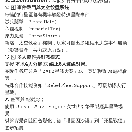
Sith Domination
：降低所有對手的原力點收益。
🪐 4️⃣
事件戰鬥與太空骰盤系統
每輪的行星區都有機率觸發特殊星際事件：
賊兵襲擊（Pirate Raid）
帝國稅制（Imperial Tax）
原力風暴（Force Storm）
新增「太空骰盤」機制，玩家可擲出多維結果決定事件勝負
（影響資產、兵力或原力點）。
🎲 5️⃣
多人協作與對戰模式
支援
本地4人分屏
或
線上8人連線對局
。
團隊作戰可分為「2 vs 2 星戰大賽」或「英雄聯盟 vs 惡棍會
議」。
特殊合作技能例如「Rebel Fleet Support」可援助隊友行
星戰。
🌌 畫面與音效演出
使用 Ubisoft Anvil Engine 次世代引擎重製經典星戰場
景。
棋盤背景會隨回合變化，從「塔圖因沙漠」到「死星戰役」
逐步拓展。