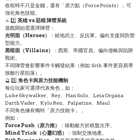
收租時不只是金錢，還有「原力點（Force Points）」可
強化角色技能。
⚔️ 2️⃣
英雄 vs 惡棍 陣營系統
遊戲開始需選擇陣營：
光明面（Heroes）
：絕地武士、反抗軍。偏向支援與防禦
型能力。
黑暗面（Villains）
：西斯、帝國官員。偏向侵略與陷阱
戰術。
不同陣營會影響事件卡觸發結果（例如 Sith 事件更容易導
致敵行星陷落）。
🔮 3️⃣
角色卡與原力技能機制
每位玩家可選擇代表角色，如：
Luke Skywalker、Rey、Han Solo、Leia Organa
Darth Vader、Kylo Ren、Palpatine、Maul
不同角色擁有獨特「原力技能卡」，
例如：
Force Push（原力推）
：移動敵方於棋盤次序。
Mind Trick（心靈幻惑）
：強制交換地產。