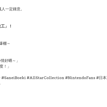
。
嘅人一定鍾意。
技工」！
間爆棚～
都心情好晒～」
三度！」
 #SaneiBoeki #AllStarCollection #NintendoF
