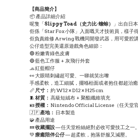
【
商品
簡介】
📦 產品詳細介紹
呢隻「
Slippy Toad（史力比·蟾蜍）
」出自日
佢係「Star Fox 小隊」入面嘅天才技術員，樣
佢負責維修 Arwing 戰機同開發武器，用可愛腔講「
公仔造型完美還原遊戲角色細節：
🟢 粉嫩青綠色皮膚
🔵 藍色工作服 + 灰飛行外套
🧢 紅藍帽仔
👀 大眼睛刺繡超可愛、一睇就笑出嚟
手感柔軟，造工細膩，擺喺枱面或者抱住都超治癒
📏
尺寸：
約 W12 × D12 × H25 cm
🧵
材質：
高級短絨布 + 聚酯纖維填充
🪪
授權：
Nintendo Official License（任
🇯🇵
產地：
日本製造
🧩 產品用途
💤
收藏擺設
— 任天堂粉絲絕對必收可愛技工之一
💚
療癒陪伴公仔
— 超柔軟，抱落舒服又減壓。