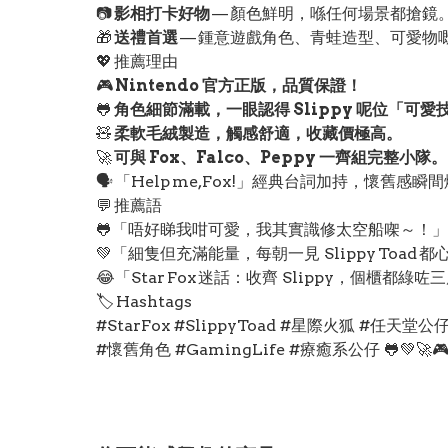
📷
影相打卡好物
— 顏色鮮明，喺任何場景都搶鏡
🎁
送禮首選
— 鍾意遊戲角色、青蛙造型、可愛物
💖 推薦理由
🎮
Nintendo 官方正版，品質保證！
🐸
角色細節滿載，一眼認得 Slippy 呢位「可愛
🧸
柔軟毛絨製造，觸感舒適，收藏價極高。
🚀
可與 Fox、Falco、Peppy 一齊組完整小隊。
🗣️ 「Help me, Fox!」經典台詞加持，懷舊感瞬
💬 推薦語
🐸「唔好睇我咁可愛，我其實識修太空船㗎～！」
💚「細隻但充滿能量，每朝一見 Slippy Toad 
😂「Star Fox 迷話：收齊 Slippy，個櫃都綠咗
🏷️ Hashtags
#StarFox #SlippyToad #星際火狐 #任天堂公仔
#懷舊角色 #GamingLife #療癒系公仔 🐸💚🚀