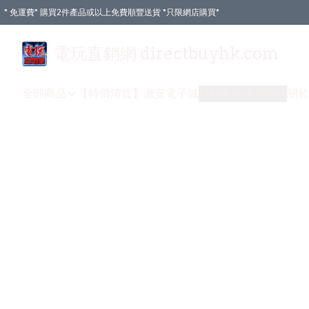
* 免運費* 購買2件產品或以上免費順豐送貨 *只限網店購買*
電玩直銷網 directbuyhk.com
全部商品
【特價清貨】
激安電子城
付款方式
送貨方式
關於