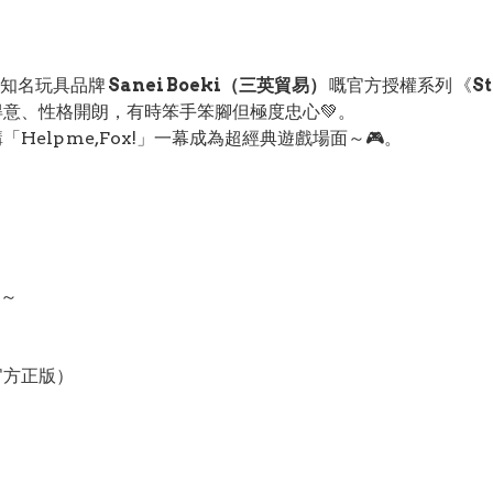
本知名玩具品牌
Sanei Boeki（三英貿易）
嘅官方授權系列 《
St
子得意、性格開朗，有時笨手笨腳但極度忠心💚。
Help me, Fox!」一幕成為超經典遊戲場面～🎮。
～
天堂官方正版）
。