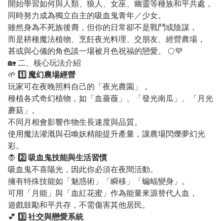
開始學習如何與人類、狼人、女巫、幽靈等種族和平共處，
同時努力成為獨立自主的吸血鬼青年／少女。
雖然身為不死族後裔，但你的日常卻不是戰鬥或陰謀，
而是耕種魔法植物、烹飪夜光料理、交朋友、經營農場，
甚或與心儀的角色談一場被月色祝福的戀愛。 🌕💜
🏡 二、核心玩法介紹
🌱
1️⃣ 魔幻農場經營
玩家可在夜晚照料自己的「夜光農園」，
種植各式奇幻植物，如「血薔薇」、「發光南瓜」、「月光
蘑菇」。
不同月相會影響作物生長速度與品質。
使用魔法灌溉與召喚妖精能提升產量，讓農場閃爍夢幻光
彩。
🧛
2️⃣ 吸血鬼技能與生活習慣
吸血鬼不喜陽光，因此你必須在夜間活動。
擁有特殊技能如「魅惑術」「瞬移」「蝙蝠變身」。
可用「月能」與「血紅花蜜」作為能量來源替代人血，
遊戲鼓勵和平共存，不需傷害其他居民。
💕
3️⃣ 社交與戀愛系統