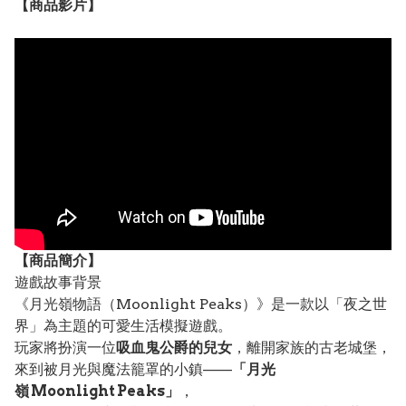
【
商品
影片】
【
商品
簡介】
遊戲故事背景
《月光嶺物語（Moonlight Peaks）》是一款以「夜之世
界」為主題的可愛生活模擬遊戲。
玩家將扮演一位
吸血鬼公爵的兒女
，離開家族的古老城堡，
來到被月光與魔法籠罩的小鎮——
「月光
嶺 Moonlight Peaks」
，