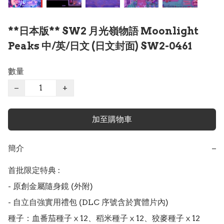
**日本版** SW2 月光嶺物語 Moonlight
Peaks 中/英/日文 (日文封面) SW2-0461
數量
−
+
加至購物車
簡介
−
首批限定特典 :

- 原創金屬隨身鏡 (外附)

- 自立自強實用禮包 (DLC 序號含於實體片內)

種子：血番茄種子ⅹ12、稻米種子ⅹ12、狡麥種子ⅹ12
