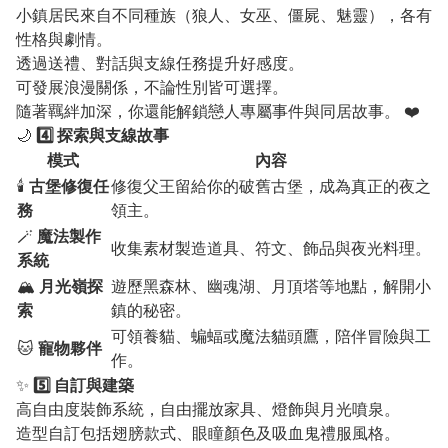
小鎮居民來自不同種族（狼人、女巫、僵屍、魅靈），各有
性格與劇情。
透過送禮、對話與支線任務提升好感度。
可發展浪漫關係，不論性別皆可選擇。
隨著羈絆加深，你還能解鎖戀人專屬事件與同居故事。 ❤️
🌙
4️⃣ 探索與支線故事
模式
內容
🕯️
古堡修復任
修復父王留給你的破舊古堡，成為真正的夜之
務
領主。
🪄
魔法製作
收集素材製造道具、符文、飾品與夜光料理。
系統
🏔️
月光嶺探
遊歷黑森林、幽魂湖、月頂塔等地點，解開小
索
鎮的秘密。
可領養貓、蝙蝠或魔法貓頭鷹，陪伴冒險與工
🐱
寵物夥伴
作。
✨
5️⃣ 自訂與建築
高自由度裝飾系統，自由擺放家具、燈飾與月光噴泉。
造型自訂包括翅膀款式、眼瞳顏色及吸血鬼禮服風格。