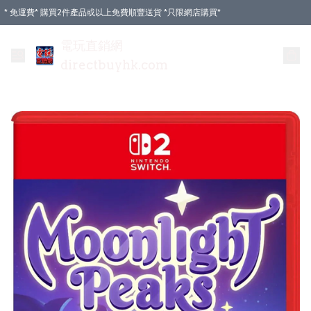
* 免運費* 購買2件產品或以上免費順豐送貨 *只限網店購買*
電玩直銷網
directbuyhk.com