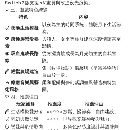
Switch 2 版支援 4K 畫質與改進夜光渲染。
💡 三、遊戲特色總覽
特色
內容
以夜為主的時間系統，體驗月下生活節
🌙
夜晚生活模擬
奏。
💖
跨種族戀愛要
與狼人、女巫等族群建立深厚情誼甚至
素
戀情。
🧛
吸血鬼成長路
從青澀貴族成長為月光領主的自我冒
線
險。
集《牧場物語》溫馨與《星露谷物語》
🌾
輕鬆農場建造
自由於一身。
🎶
療癒音樂與藝
柔和配樂與夢幻紫調畫風營造獨特氛
術風格
圍。
💜 四、推薦理由
玩家族群
推薦度
推薦理由
🌾 生活模擬愛好者
⭐⭐⭐⭐⭐
放鬆、慢節奏、自由建設。
🌙 奇幻與魔法迷
⭐⭐⭐⭐
世界觀充滿神秘與魅力。
💞 戀愛與劇情取向
多角色好感度設計與溫馨劇