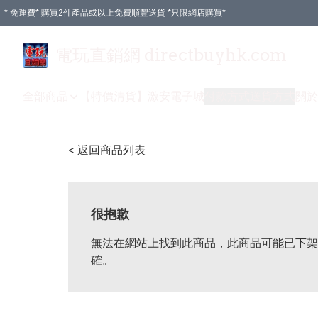
* 免運費* 購買2件產品或以上免費順豐送貨 *只限網店購買*
電玩直銷網 directbuyhk.com
全部商品
【特價清貨】
激安電子城
付款方式
送貨方式
關於
< 返回商品列表
很抱歉
無法在網站上找到此商品，此商品可能已下架
確。