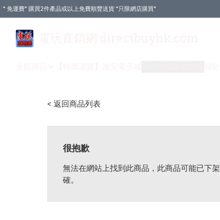
* 免運費* 購買2件產品或以上免費順豐送貨 *只限網店購買*
電玩直銷網 directbuyhk.com
全部商品
【特價清貨】
激安電子城
付款方式
送貨方式
關於
< 返回商品列表
很抱歉
無法在網站上找到此商品，此商品可能已下架
確。