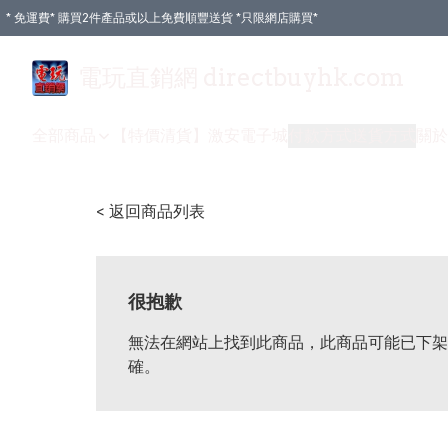
* 免運費* 購買2件產品或以上免費順豐送貨 *只限網店購買*
電玩直銷網 directbuyhk.com
全部商品
【特價清貨】
激安電子城
付款方式
送貨方式
關於
< 返回商品列表
很抱歉
無法在網站上找到此商品，此商品可能已下架
確。