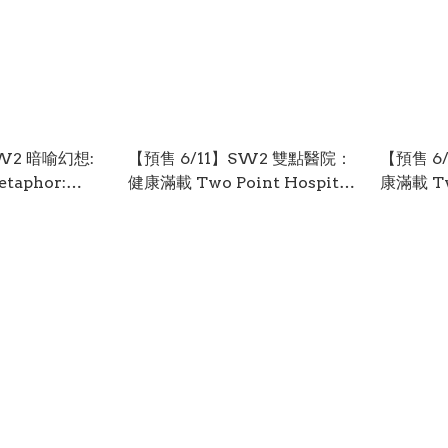
SW2 暗喻幻想:
【預售 6/11】SW2 雙點醫院：
【預售 6
etaphor:
健康滿載 Two Point Hospital:
康滿載 Two
日文 (中文封
Full Health Collection 中/
Full Hea
英/日文 (中文封面) PO0937
英