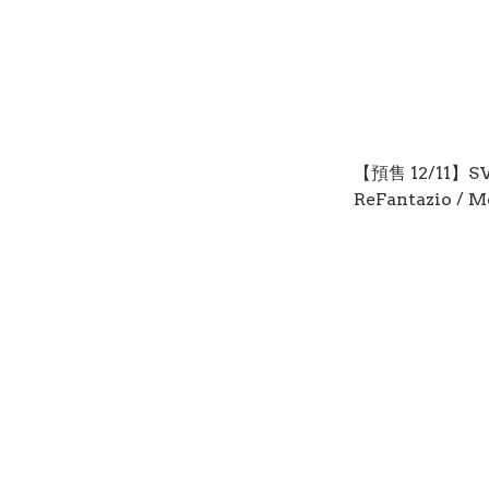
【預售 12/11】
ReFantazio / M
ReFantazio 中/英/
面) PO0938