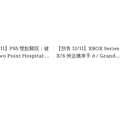
/11】PS5 雙點醫院：健
【預售 12/11】XBOX Series
 Point Hospital:
X/S 俠盜獵車手 6 / Grand
lth Collection 中/
Theft Auto VI (盒裝版下載兌
/日文 (中文封面) PO0936
換碼) 中/英文 (中文封面) XSX-
0477