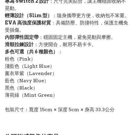
專為 Switch 2 設計
：尺寸完美貼合，讓主機穩固收納不
晃動。
輕薄設計（Slim 型）
：隨身攜帶更方便，收納包不笨重。
EVA 高強度保護材質
：具備防壓、防撞特性，保護主機免
受損傷。
內部彈性固定帶
：穩固固定主機，避免晃動與摩擦。
滑順拉鍊設計
：方便開合，耐用不易卡卡。
多色可選（共 6 種顏色）
：
粉色（Pink）
淺藍色（Light Blue）
薰衣草紫（Lavender）
藍色（Navy Blue）
黑色（Black）
薄荷綠（Mint Green）
包裝尺寸：寬度 15cm × 深度 5cm × 身高 33.3公分