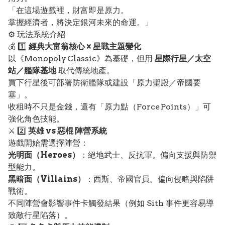
「在這場遊戲裡，財富即是原力。
掌握經濟者，將決定銀河未來的命運。」
⚙️ 玩法系統介紹
💰 1️⃣
經典大富翁核心 × 星戰主題變化
以《Monopoly Classic》為基礎，但用
星際行星／太空
站／艦隊基地
取代傳統地產。
買下行星後可部署防衛艦隊或建設「原力聖殿／帝國要
塞」。
收租時不只是金錢，還有「原力點（Force Points）」可
強化角色技能。
⚔️ 2️⃣
英雄 vs 惡棍 陣營系統
遊戲開始需選擇陣營：
光明面（Heroes）
：絕地武士、反抗軍。偏向支援與防禦
型能力。
黑暗面（Villains）
：西斯、帝國官員。偏向侵略與陷阱
戰術。
不同陣營會影響事件卡觸發結果（例如 Sith 事件更容易導
致敵行星陷落）。