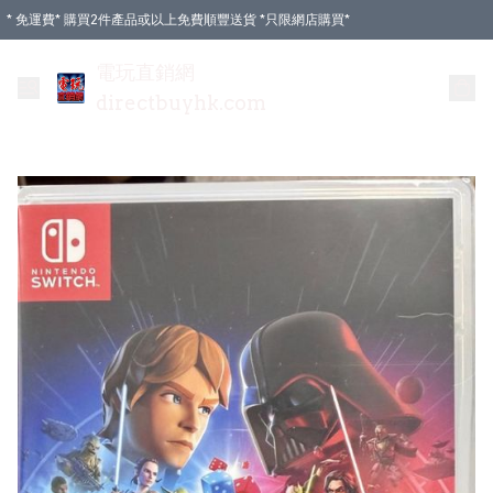
* 免運費* 購買2件產品或以上免費順豐送貨 *只限網店購買*
電玩直銷網
directbuyhk.com