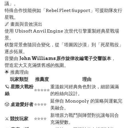
議」。
特殊合作技能例如「Rebel Fleet Support」可援助隊友行
星戰。
🌌 畫面與音效演出
使用 Ubisoft Anvil Engine 次世代引擎重製經典星戰場
景。
棋盤背景會隨回合變化，從「塔圖因沙漠」到「死星戰役」
逐步拓展。
音樂由
John Williams 原作旋律改編電子交響版本
，
營造宏大又充滿懷舊感的氛圍。
🌟 推薦理由
玩家類型
推薦度
理由
🪐
星際大戰粉
重溫銀河經典角色對決，細節滿滿
⭐⭐⭐⭐⭐
絲
的粉絲向設計。
延伸自 Monopoly 的策略與運氣完
🎲
桌遊愛好者
⭐⭐⭐⭐
美融合。
新增原力戰鬥與陣營對抗讓每回合
⚔️
競技玩家
⭐⭐⭐⭐
充滿變數。