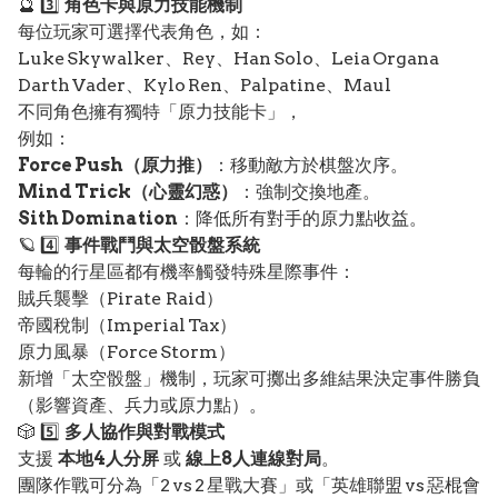
🔮 3️⃣
角色卡與原力技能機制
每位玩家可選擇代表角色，如：
Luke Skywalker、Rey、Han Solo、Leia Organa
Darth Vader、Kylo Ren、Palpatine、Maul
不同角色擁有獨特「原力技能卡」，
例如：
Force Push（原力推）
：移動敵方於棋盤次序。
Mind Trick（心靈幻惑）
：強制交換地產。
Sith Domination
：降低所有對手的原力點收益。
🪐 4️⃣
事件戰鬥與太空骰盤系統
每輪的行星區都有機率觸發特殊星際事件：
賊兵襲擊（Pirate Raid）
帝國稅制（Imperial Tax）
原力風暴（Force Storm）
新增「太空骰盤」機制，玩家可擲出多維結果決定事件勝負
（影響資產、兵力或原力點）。
🎲 5️⃣
多人協作與對戰模式
支援
本地4人分屏
或
線上8人連線對局
。
團隊作戰可分為「2 vs 2 星戰大賽」或「英雄聯盟 vs 惡棍會