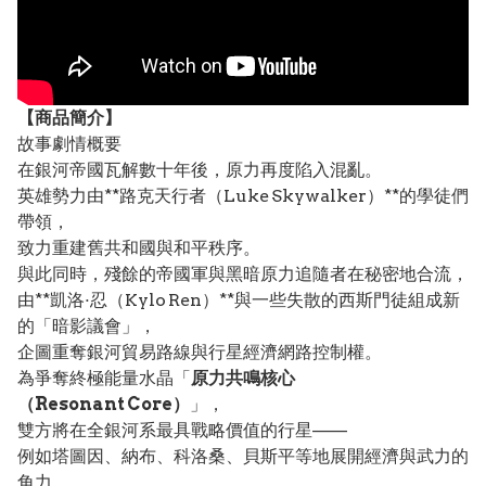
【
商品
簡介】
故事劇情概要
在銀河帝國瓦解數十年後，原力再度陷入混亂。
英雄勢力由**路克天行者（Luke Skywalker）**的學徒們
帶領，
致力重建舊共和國與和平秩序。
與此同時，殘餘的帝國軍與黑暗原力追隨者在秘密地合流，
由**凱洛·忍（Kylo Ren）**與一些失散的西斯門徒組成新
的「暗影議會」，
企圖重奪銀河貿易路線與行星經濟網路控制權。
為爭奪終極能量水晶「
原力共鳴核心
（Resonant Core）
」，
雙方將在全銀河系最具戰略價值的行星——
例如塔圖因、納布、科洛桑、貝斯平等地展開經濟與武力的
角力。