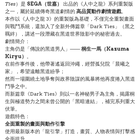
Ties
）是
SEGA（世嘉）
出品的《人中之龍》系列重製版
之一，屬於延續傳奇黑道劇情的
高品質動作劇情遊戲
。
本作以《人中之龍 3》的重製版為基礎，不僅完全重製畫面
與戰鬥系統，還加入了全新外傳篇章「Dark Ties」（黑之
羈絆），講述一段潛藏在黑道世界陰影中的秘密過去。
劇情簡介：
主角仍是「傳說的黑道男人」——
桐生一馬（Kazuma
Kiryu）
。
在前作事件後，他帶著遙返回沖繩，經營孤兒院「晨曦之
家」，希望遠離黑道紛爭；
然而一場圍繞土地爭奪與政界陰謀的風暴將他再度捲入黑道
鬥爭之中。
而新篇章《Dark Ties》則以一名神秘男子為主角，揭露桐
生與極道勢力之間未曾公開的「黑暗連結」，補完系列重大
伏筆。
遊戲特色：
全面重製的畫面與動作引擎
使用最新版本的「龍引擎」打造，畫質、人物表情與打擊感
全面提升。