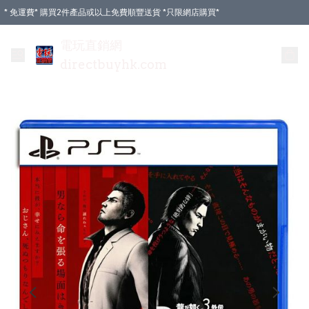
* 免運費* 購買2件產品或以上免費順豐送貨 *只限網店購買*
電玩直銷網
directbuyhk.com