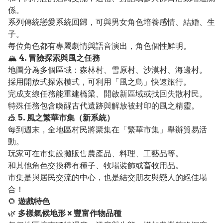
係。
系列傳統戀愛系統回歸，可與男女角色培養感情、結婚、生
子。
每位角色都有專屬劇情與語音演出，角色個性鮮明。
🏔️
4. 冒險探索與風之任務
地圖分為多個區域：森林村、雪原村、沙漠村、海邊村。
採用開放式探索模式，可利用「風之鳥」快速旅行。
完成支線任務能重建橋梁、開啟新區域或找回失散村民。
特殊任務包含喚醒古代遺跡與解放被封印的風之精靈。
🎪
5. 風之繁華市集（新系統）
每到週末，全地區村民將聚集在「繁華市集」舉辦貿易活
動。
玩家可在市集設攤販售農產品、料理、工藝品等。
和其他角色交換稀有種子、牧場裝飾或畜牧用品。
市集是與居民交流的中心，也是結交朋友與戀人的絕佳場
合！
🌻
遊戲特色
🌿
多樣氣候地形 × 豐富作物品種