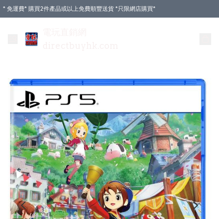
* 免運費* 購買2件產品或以上免費順豐送貨 *只限網店購買*
電玩直銷網
directbuyhk.com