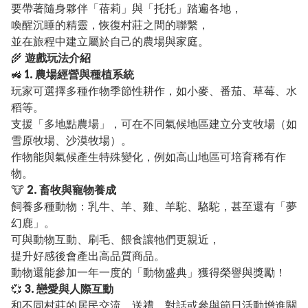
要帶著隨身夥伴「蓓莉」與「托托」踏遍各地，
喚醒沉睡的精靈，恢復村莊之間的聯繫，
並在旅程中建立屬於自己的農場與家庭。
🌾
遊戲玩法介紹
🚜
1. 農場經營與種植系統
玩家可選擇多種作物季節性耕作，如小麥、番茄、草莓、水
稻等。
支援「多地點農場」，可在不同氣候地區建立分支牧場（如
雪原牧場、沙漠牧場）。
作物能與氣候產生特殊變化，例如高山地區可培育稀有作
物。
🐮
2. 畜牧與寵物養成
飼養多種動物：乳牛、羊、雞、羊駝、駱駝，甚至還有「夢
幻鹿」。
可與動物互動、刷毛、餵食讓牠們更親近，
提升好感後會產出高品質商品。
動物還能參加一年一度的「動物盛典」獲得榮譽與獎勵！
💞
3. 戀愛與人際互動
和不同村莊的居民交流，送禮、對話或參與節日活動增進關