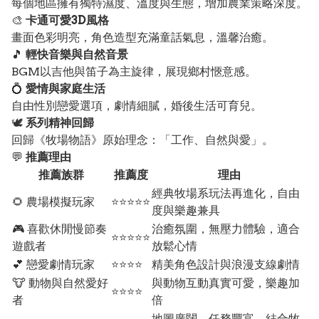
每個地區擁有獨特濕度、溫度與生態，增加農業策略深度。
🎨
卡通可愛3D風格
畫面色彩明亮，角色造型充滿童話氣息，溫馨治癒。
🎵
輕快音樂與自然音景
BGM以吉他與笛子為主旋律，展現鄉村愜意感。
💍
愛情與家庭生活
自由性別戀愛選項，劇情細膩，婚後生活可育兒。
🕊️
系列精神回歸
回歸《牧場物語》原始理念：「工作、自然與愛」。
💬
推薦理由
推薦族群
推薦度
理由
經典牧場系玩法再進化，自由
🌻 農場模擬玩家
⭐⭐⭐⭐⭐
度與樂趣兼具
🎮 喜歡休閒慢節奏
治癒氛圍，無壓力體驗，適合
⭐⭐⭐⭐⭐
遊戲者
放鬆心情
💕 戀愛劇情玩家
⭐⭐⭐⭐
精美角色設計與浪漫支線劇情
🐮 動物與自然愛好
與動物互動真實可愛，樂趣加
⭐⭐⭐⭐
者
倍
地圖廣闊、任務豐富，結合牧