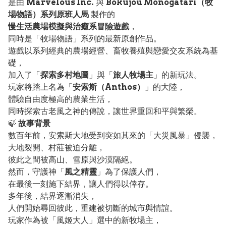
是由
Marvelous Inc.
與
Bokujou Monogatari（牧
場物語）系列原班人馬
製作的
慢生活農場模擬與治癒系冒險遊戲
，
同時是「牧場物語」系列的最新原創作品。
遊戲以系列經典的農場經營、畜牧養殖與戀愛交友系統為基
礎，
加入了「
探索多村地圖
」與「
旅人牧場主
」的新玩法。
玩家將踏上名為「
安索斯（Anthos）
」的大陸，
體驗自由度極高的農業生活，
同時探索古老風之神的傳說，讓世界重回和平與繁榮。
🍃
故事背景
數百年前，安索斯大地受到突如其來的「大災風暴」侵襲，
大地裂開、村莊被迫分離，
彼此之間被高山、雪原與沙漠隔絕。
然而，守護神「
風之精靈
」為了保護人們，
在最後一刻施下結界，讓人們得以倖存。
多年後，結界逐漸消失，
人們開始尋回彼此，重建被切斷的城市與情誼。
玩家作為被「風姬大人」選中的新牧場主，