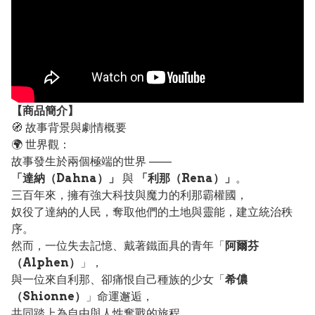
【
商品
簡介】
🧭 故事背景與劇情概要
🌍 世界觀：
故事發生於兩個極端的世界 ——
「達納（Dahna）」
與
「利那（Rena）」
。
三百年來，擁有強大科技與魔力的利那霸權國，
奴役了達納的人民，奪取他們的土地與靈能，建立統治秩
序。
然而，一位失去記憶、戴著鐵面具的青年「
阿爾芬
（Alphen）
」，
與一位來自利那、卻痛恨自己種族的少女「
希儂
（Shionne）
」命運邂逅，
共同踏上為自由與人性奮戰的旅程。