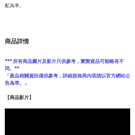
配為準。
商品詳情
*** 所有商品圖片及影片只供參考，實際貨品可能略有不
同。**
「產品相關資訊僅供參考，詳細規格與內容請以官方網站公
告為準。」
【
商品
影片】