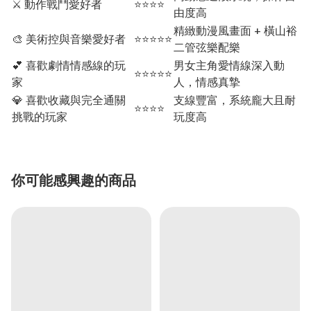
⚔️ 動作戰鬥愛好者
⭐⭐⭐⭐
由度高
精緻動漫風畫面 + 橫山裕
🎨 美術控與音樂愛好者
⭐⭐⭐⭐⭐
二管弦樂配樂
💕 喜歡劇情情感線的玩
男女主角愛情線深入動
⭐⭐⭐⭐⭐
家
人，情感真摯
💎 喜歡收藏與完全通關
支線豐富，系統龐大且耐
⭐⭐⭐⭐
挑戰的玩家
玩度高
你可能感興趣的商品