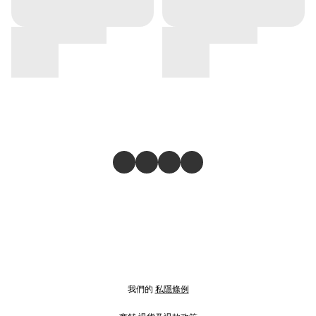
我們的
私隱條例