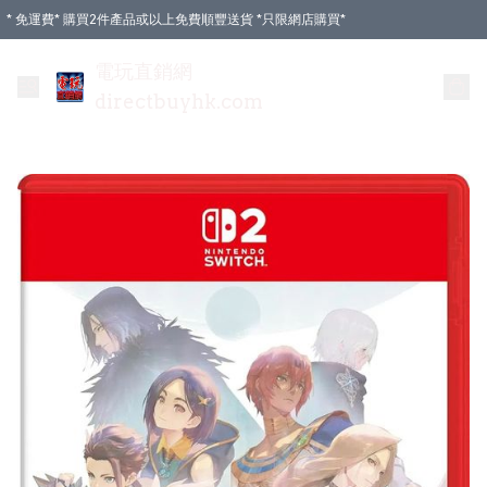
* 免運費* 購買2件產品或以上免費順豐送貨 *只限網店購買*
電玩直銷網
directbuyhk.com