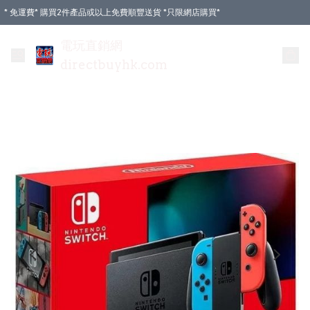
* 免運費* 購買2件產品或以上免費順豐送貨 *只限網店購買*
電玩直銷網
directbuyhk.com