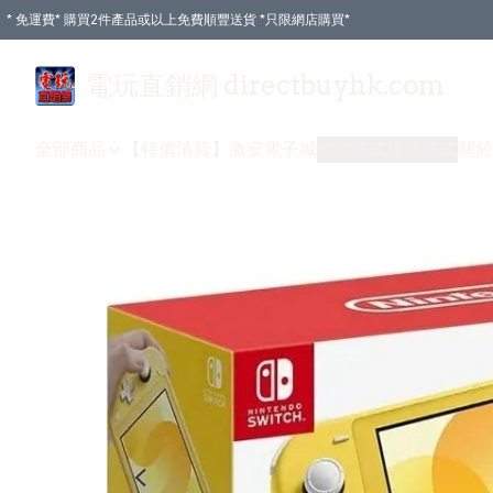
* 免運費* 購買2件產品或以上免費順豐送貨 *只限網店購買*
電玩直銷網 directbuyhk.com
全部商品
【特價清貨】
激安電子城
付款方式
送貨方式
關於