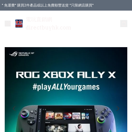
* 免運費* 購買2件產品或以上免費順豐送貨 *只限網店購買*
電玩直銷網
directbuyhk.com