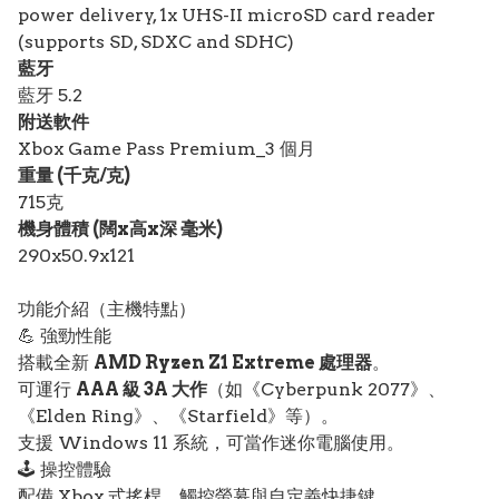
power delivery, 1x UHS-II microSD card reader
(supports SD, SDXC and SDHC)
藍牙
藍牙 5.2
附送軟件
Xbox Game Pass Premium_3 個月
重量 (千克/克)
715克
機身體積 (闊x高x深 毫米)
290x50.9x121
功能介紹（主機特點）
💪 強勁性能
搭載全新
AMD Ryzen Z1 Extreme 處理器
。
可運行
AAA 級 3A 大作
（如《Cyberpunk 2077》、
《Elden Ring》、《Starfield》等）。
支援 Windows 11 系統，可當作迷你電腦使用。
🕹️ 操控體驗
配備 Xbox 式搖桿、觸控螢幕與自定義快捷鍵。