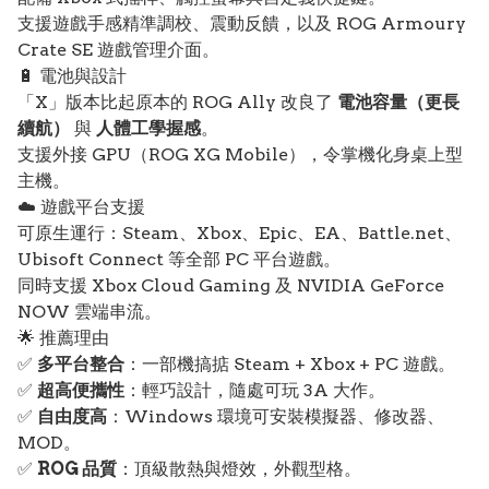
支援遊戲手感精準調校、震動反饋，以及 ROG Armoury
Crate SE 遊戲管理介面。
🔋 電池與設計
「X」版本比起原本的 ROG Ally 改良了
電池容量（更長
續航）
與
人體工學握感
。
支援外接 GPU（ROG XG Mobile），令掌機化身桌上型
主機。
☁️ 遊戲平台支援
可原生運行：Steam、Xbox、Epic、EA、Battle.net、
Ubisoft Connect 等全部 PC 平台遊戲。
同時支援 Xbox Cloud Gaming 及 NVIDIA GeForce
NOW 雲端串流。
🌟 推薦理由
✅
多平台整合
：一部機搞掂 Steam + Xbox + PC 遊戲。
✅
超高便攜性
：輕巧設計，隨處可玩 3A 大作。
✅
自由度高
：Windows 環境可安裝模擬器、修改器、
MOD。
✅
ROG 品質
：頂級散熱與燈效，外觀型格。