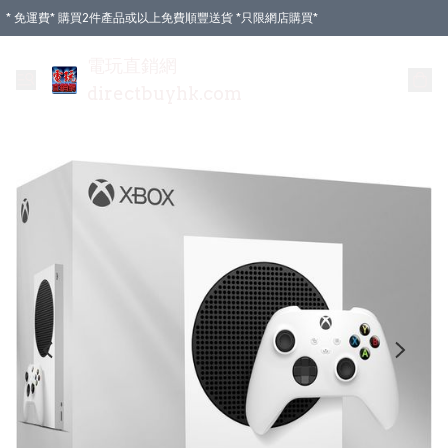
* 免運費* 購買2件產品或以上免費順豐送貨 *只限網店購買*
電玩直銷網
directbuyhk.com