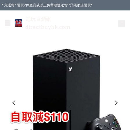
* 免運費* 購買2件產品或以上免費順豐送貨 *只限網店購買*
電玩直銷網
directbuyhk.com