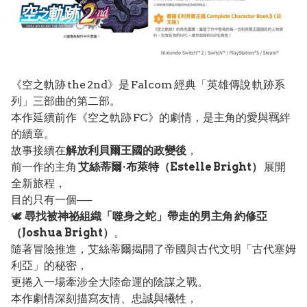
《空之軌跡 the 2nd》是 Falcom 經典「英雄傳說 軌跡系
列」三部曲的第二部。
本作延續前作《空之軌跡 FC》的劇情，是主角的愛與羈絆
的續章。
故事接續在
解放利貝爾王國的政變後
，
前一作的主角
艾絲蒂爾·布萊特（Estelle Bright）
展開
全新旅程，
目的只有一個──
🕊️
尋找被神祕組織「噬身之蛇」帶走的男主角 約修亞
（Joshua Bright）
。
隨著冒險推進，艾絲蒂爾揭開了帝國與古代文明「古代塞姆
利亞」的秘密，
更捲入一場牽涉全大陸命運的陰謀之戰。
本作劇情深刻描寫友情、忠誠與犧牲，