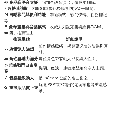
🔊
高品質語音支援
：追加全語音演出，情感更細膩。
⚡
超快速讀取
：PS5 SSD 優化後場景切換幾乎瞬間。
🧭
自動戰鬥與便利功能
：加速模式、戰鬥快轉、任務標記
等。
💎
豪華畫集與音樂模式
：收藏系列設定集與經典 BGM。
❤️ 四、推薦理由
推薦重點
詳細說明
前作情感延續，揭開更深層的陰謀與真
💫
劇情張力強烈
相。
👥
角色群魅力滿分
每位角色都有動人成長與人性面。
⚙️
策略戰鬥自由度
機關、魔法、連鎖攻擊組合令人上癮。
高
🎵
音樂極致動人
是 Falcom 公認的名曲集之一。
玩過 PSP 或 PC 版的老玩家也能重溫感
💎
重製版品質上乘
動。