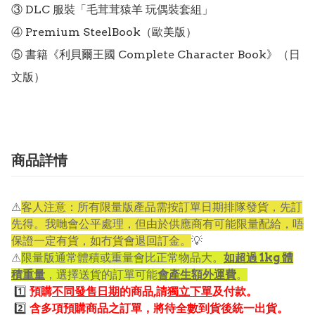
③ DLC 服裝「毛茸茸猿羊 玩偶裝套組」

④ Premium SteelBook（歐美版）

⑤ 書籍《利貝爾王國 Complete Character Book》（日
文版）
商品詳情
⚠
客人注意：所有限量版產品需按訂單日期排隊發貨，先訂
先得。我哋會公平處理，但由於供應商有可能限量配給，唔
保證一定有貨，如冇貨會退回訂金。
💡
⚠
限量版通常體積或重量會比正常物品大。
如超過 1kg 體
積重量
，選擇送貨的訂單可能
會產生額外運費
。
1️⃣
預購
不同發售日期
的商品,請
獨立下單
及付款。
2️⃣
含多項預購商品之訂單，將待全數到貨後統一出貨。