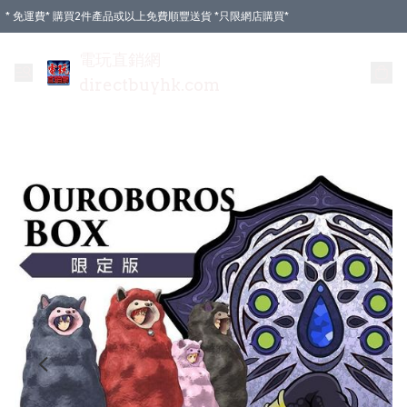
* 免運費* 購買2件產品或以上免費順豐送貨 *只限網店購買*
電玩直銷網
directbuyhk.com