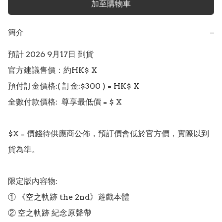
加至購物車
簡介
−
預計 2026 9月17日 到貨

官方建議售價：約HK$ X

預付訂金價格:( 訂金:$300 ) = HK$ X  

全數付款價格:  尊享最低價 = $ X 

$X = 價錢待供應商公佈，預訂價會低於官方價，實際以到
貨為準。

限定版內容物:

① 《空之軌跡 the 2nd》遊戲本體

② 空之軌跡 紀念原聲帶
