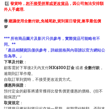
3️⃣
發貨時，
恕不接受拼單或更改貨品
，因公司無法安排額
外人手處理.
🉐
建議使用全數付款,免補尾款,貨到當日發貨,兼享最低價
💯
*** 所有商品圖片及影片只供參考，實際貨品可能略有不
同。**
「產品相關資訊僅供參考，詳細規格與內容請以官方網站公
告為準。」
下單及付款
：
顧客需於下單後2天內支付
HK$300 訂金
或者
全數付款
，
逾期則訂單作廢。
自取訂單到貨時，不接受更改送貨方式。
優惠與保證
：
預付定金的顧客將通常獲得比發售價更優惠的價格。(但不
能保證)**
取貨規定
：
訂購貨品將於到貨日起存放一星期，超期需付餘額，否則本