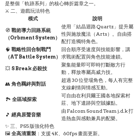
是整個「軌跡系列」的核心轉折篇章之一。
⚔️ 二、遊戲玩法特色
模式
說明
使用「結晶迴路 Quartz」提升屬
🧭
戰術導力回路系統
性與施放魔法（Arts）。自由搭
（Orbment System）
配打造獨特角色。
🧠
戰略性回合制戰鬥
回合順序受速度與技能影響，講
（AT Battle System）
求戰術配置與角色技能連鎖。
聚集能量即可即時打斷敵方行
💥
S Break 必殺技
動，釋放專屬高威力技。
超過 30 位登場角色，每人有完整
👥
角色羈絆與對話
支線劇情與情感互動。
可自由在利貝爾王國各地探索村
🏞️
全區域探索
莊、地下遺跡與空賊據點。
由 Falcom Sound Team j.d.k 打
🎵
經典原聲音樂
造熱血與感動兼具的配樂。
✨ 三、PS5 版強化特色
🖼️
全高清重製
：支援 4K、60fps 畫面更新。