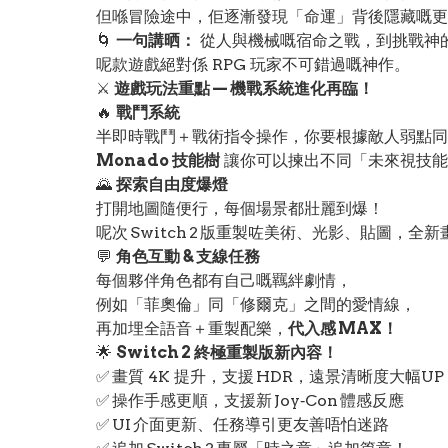
但喺冒險途中，佢逐漸發現「命運」背後隱藏嘅更
🌀
一句講晒：
從人與機械嘅宿命之戰，到挑戰神
呢款遊戲絕對係 RPG 玩家不可錯過嘅神作。
⚔️
遊戲玩法重點 — 機戰系統進化再臨！
🔥
戰鬥系統
半即時戰鬥＋戰術指令操作，你要根據敵人弱點同
Monado 技能樹
讓你可以揀出不同「未來視技能
🌄
探索自由度爆燈
打開地圖隨便行，每個場景都壯麗到爆！
呢次 Switch 2 版重製咗美術、光影、貼圖，全
💬
角色互動 & 支線任務
每個夥伴角色都有自己嘅羈絆劇情，
例如「菲奧倫」同「修爾克」之間的愛情線，
再加埋全語音＋重製配樂，
代入感 MAX！
🌟
Switch 2 終極重製版新內容！
✅ 畫質 4K 提升，支援 HDR，遠景清晰度大幅UP
✅ 操作手感更順，支援新 Joy‑Con 體感反應
✅ UI 介面更新、任務導引更友善唔怕迷路