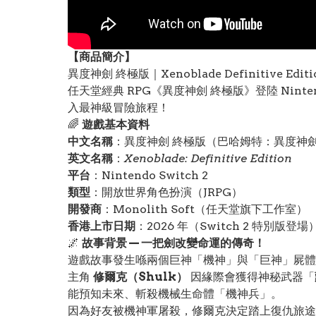
【
商品
簡介】
異度神劍 終極版｜Xenoblade Definitive E
任天堂經典 RPG《異度神劍 終極版》登陸 Nin
入最神級冒險旅程！
🌈
遊戲基本資料
中文名稱
：異度神劍 終極版（巴哈姆特：異度神劍
英文名稱
：
Xenoblade: Definitive Edition
平台
：Nintendo Switch 2
類型
：開放世界角色扮演（JRPG）
開發商
：Monolith Soft（任天堂旗下工作室）
香港上市日期
：2026 年（Switch 2 特別版登場
🌌
故事背景 — 一把劍改變命運的傳奇！
遊戲故事發生喺兩個巨神「機神」與「巨神」屍體
主角
修爾克（Shulk）
因緣際會獲得神秘武器「
能預知未來、斬殺機械生命體「機神兵」。
因為好友被機神軍屠殺，修爾克決定踏上復仇旅途