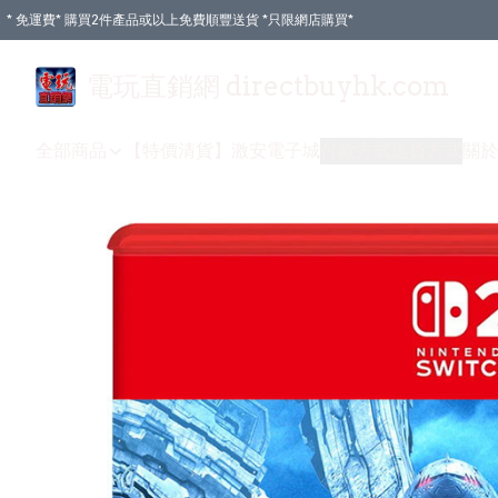
* 免運費* 購買2件產品或以上免費順豐送貨 *只限網店購買*
電玩直銷網 directbuyhk.com
全部商品
【特價清貨】
激安電子城
付款方式
送貨方式
關於