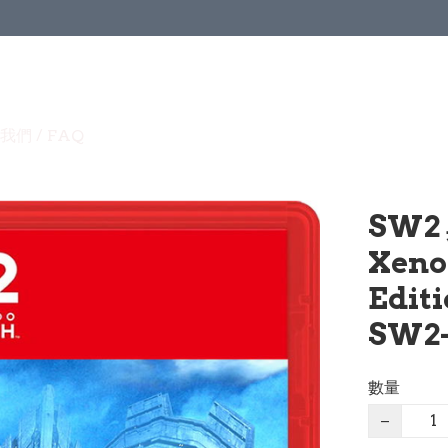
我們 / FAQ
SW2
Xenob
Edit
SW2-
數量
−