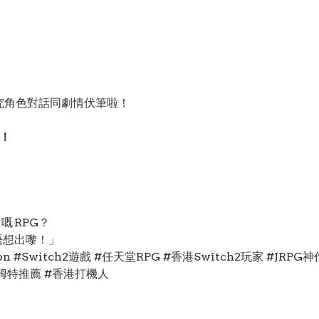
」
」
究角色對話同劇情伏筆啦！
圖！
！
 RPG？
唔想出嚟！」
tion #Switch2遊戲 #任天堂RPG #香港Switch2玩家 #JRPG
哈姆特推薦 #香港打機人