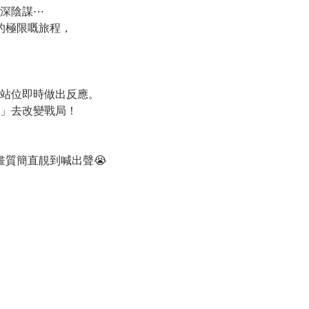
深陰謀⋯
的極限嘅旅程，
站位即時做出反應。
」去改變戰局！
新畫質簡直靚到喊出聲😭