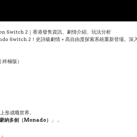
dition Switch 2｜香港發售資訊、劇情介紹、玩法分析
tendo Switch 2！史詩級劇情＋高自由度探索系統重新登
 終極版）
）
上形成嘅世界。
蒙納多劍（Monado）
」，
，