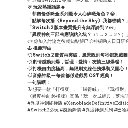
✅ 追加 Switch 2 專屬「時之章」追加篇章！
💬
玩家熱議話題🔥
「
菲奧倫係咪全系列最令人心碎嘅角色？😭
」
「
點解每次播《Beyond the Sky》我都想喊？
「
Switch 2 版本畫質提升有無浮誇到？👀
」
「
異度神劍三部曲應該點入坑？
（1 → 2 → 3？）
👉 你加入討論之後就知點解巴哈神板啲人日日研
🕹️
推薦理由
💥
Switch 2 畫質再突破，風景靚到每秒都想截
💥
劇情感動到爆，哲理＋愛情＋友情三線爆發！
💥
打機自由度極高，無限刷支線任務爆裝又開心
💥
音樂神級 — 每首都係遊戲界 OST 經典！
一句講晒：
🎯 想要一款「打得爽」、「睇得喊」、「玩得耐」嘅
《異度神劍 終極版》真係「玩一次成經典，落坑
#異度神劍終極版 #XenobladeDefinitiveEdi
#Switch2必玩 #感動劇情 #異度神劍系列 #巴