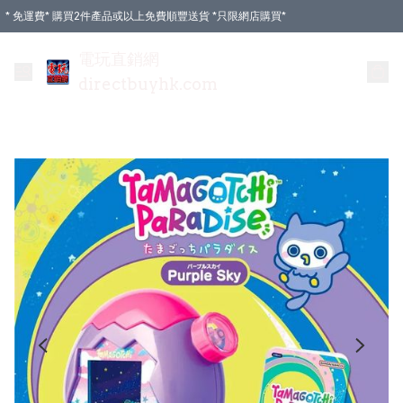
* 免運費* 購買2件產品或以上免費順豐送貨 *只限網店購買*
電玩直銷網
directbuyhk.com