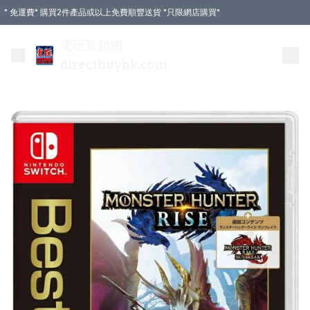
* 免運費* 購買2件產品或以上免費順豐送貨 *只限網店購買*
電玩直銷網
directbuyhk.com