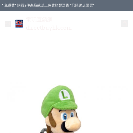
* 免運費* 購買2件產品或以上免費順豐送貨 *只限網店購買*
電玩直銷網
directbuyhk.com