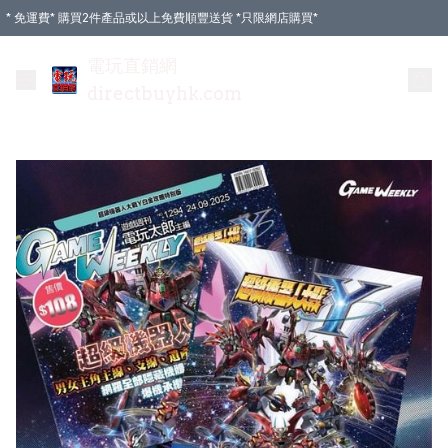
* 免運費* 購買2件產品或以上免費順豐送貨 *只限網店購買*
電玩直銷網
directbuyhk.com