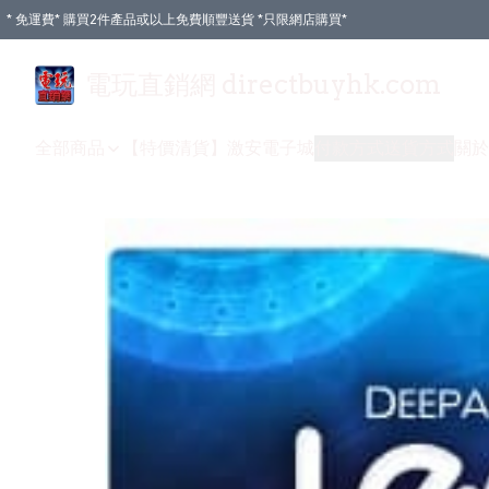
* 免運費* 購買2件產品或以上免費順豐送貨 *只限網店購買*
電玩直銷網 directbuyhk.com
全部商品
【特價清貨】
激安電子城
付款方式
送貨方式
關於