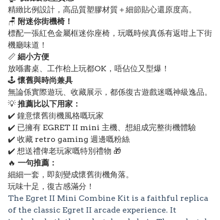
精緻比例設計，高品質塑膠材質＋細節貼心還原度高。
🪑
附迷你街機椅！
標配一張紅色金屬框迷你座椅，玩嘅時候真係有返咁上下街
機廳味道！
📏
細小方便
放喺書桌、工作枱上玩都OK，唔佔位又型爆！
🕹️
懷舊與時尚兼具
無論係實際遊玩、收藏展示，都係復古遊戲迷嘅神級逸品。
💡
推薦比以下用家：
✔️ 鐘意懷舊街機風格嘅玩家
✔️ 已擁有 EGRET II mini 主機、想組成完整街機體驗
✔️ 收藏 retro gaming 週邊嘅粉絲
✔️ 想送禮俾老玩家嘅特別禮物 🎁
🔥
一句推薦：
細細一套，即刻變成懷舊街機角落。
玩味十足，復古感滿分！
The Egret II Mini Combine Kit is a faithful replica
of the classic Egret II arcade experience. It