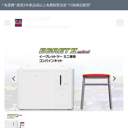
* 免運費* 購買2件產品或以上免費順豐送貨 *只限網店購買*
電玩直銷網
directbuyhk.com