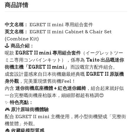
商品詳情
中文名稱：
EGRET II mini 專用組合套件
英文名稱：
EGRET II mini Cabinet & Chair Set
(Combine Kit)
🕹️
商品介紹：
呢款
EGRET II mini 專用組合套件
（イーグレットツー
ミニ専用コンバインキット），係專為
Taito 出品嘅迷你
街機主機「EGRET II mini」
而設嘅官方配件組合。
成套設計靈感來自日本街機廳最經典嘅
EGRET II 原版機
身外觀
，完美重現懷舊街機Feel！
內含
迷你街機底座機體 + 紅色迷你鐵椅
，組合起來就好似
一台完整嘅街機座枱版本，細細部都超有格調😍
✨
特色亮點：
🎮
原汁原味街機體驗
配合 EGRET II mini 主機使用，將小型街機變成「完整街
機筐體」外觀。
🏠
收藏級模型質感