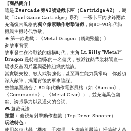
【
商品
簡介】
這是
Evercade 第42號遊戲卡匣（Cartridge 42）
，屬
於「Duel Game Cartridge」系列，一張卡匣內收錄兩款
充滿復古風格的
獨立像素動作射擊遊戲
，向80–90年代街
機與主機時代致敬。
🔥 第一款遊戲：《Metal Dragon（鋼鐵飛龍）》
🎬 故事背景
故事發生在冷戰後的虛構時代，主角
Lt. Billy “Metal”
Dragon
是特種部隊的一名傭兵，被派往熱帶叢林調查一
場涉及基因兵器與恐怖組織的陰謀。
當實驗失控、敵人武裝強化，甚至再生能力異常時，你必須
深入敵陣，揭開背後的軍事陰謀。
整體氛圍結合了 80 年代動作電影風格（如《Rambo》、
《Commando》、《Metal Gear》），並充滿黑色幽
默、誇張暴力以及過火的台詞。
🎮 遊戲玩法
類型：
俯視角射擊動作遊戲（Top-Down Shooter）
玩法特色：
使用各種武器（機槍、手榴彈、火焰噴射器等）掃蕩敵人基