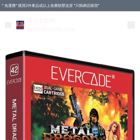
* 免運費* 購買2件產品或以上免費順豐送貨 *只限網店購買*
電玩直銷網
directbuyhk.com