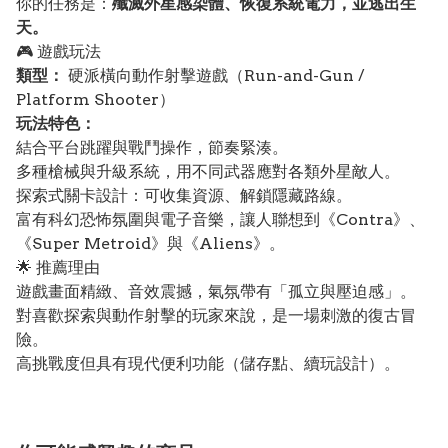
你的任務是：
殲滅外星感染體、恢復系統電力，並逃出生
天。
🎮 遊戲玩法
類型：
硬派橫向動作射擊遊戲（Run-and-Gun /
Platform Shooter）
玩法特色：
結合平台跳躍與戰鬥操作，節奏緊湊。
多種槍械與升級系統，用不同武器應對各類外星敵人。
探索式關卡設計：可收集資源、解鎖隱藏路線。
富有科幻恐怖氛圍與電子音樂，讓人聯想到《Contra》、
《Super Metroid》與《Aliens》。
🌟 推薦理由
遊戲畫面精緻、音效震撼，氣氛帶有「孤立與壓迫感」。
對喜歡探索與動作射擊的玩家來說，是一場刺激的復古冒
險。
高挑戰度但具有現代便利功能（儲存點、續玩設計）。