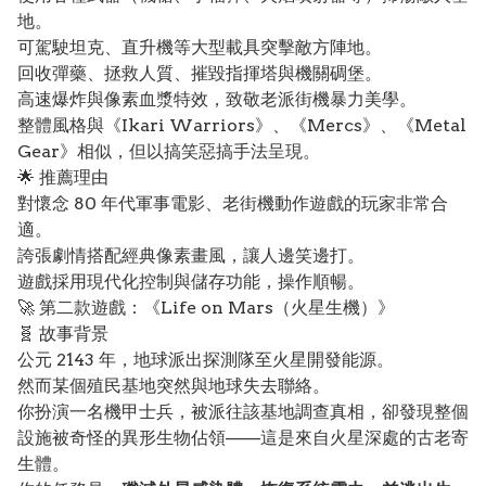
地。
可駕駛坦克、直升機等大型載具突擊敵方陣地。
回收彈藥、拯救人質、摧毀指揮塔與機關碉堡。
高速爆炸與像素血漿特效，致敬老派街機暴力美學。
整體風格與《Ikari Warriors》、《Mercs》、《Metal
Gear》相似，但以搞笑惡搞手法呈現。
🌟 推薦理由
對懷念 80 年代軍事電影、老街機動作遊戲的玩家非常合
適。
誇張劇情搭配經典像素畫風，讓人邊笑邊打。
遊戲採用現代化控制與儲存功能，操作順暢。
🚀 第二款遊戲：《Life on Mars（火星生機）》
🧬 故事背景
公元 2143 年，地球派出探測隊至火星開發能源。
然而某個殖民基地突然與地球失去聯絡。
你扮演一名機甲士兵，被派往該基地調查真相，卻發現整個
設施被奇怪的異形生物佔領——這是來自火星深處的古老寄
生體。