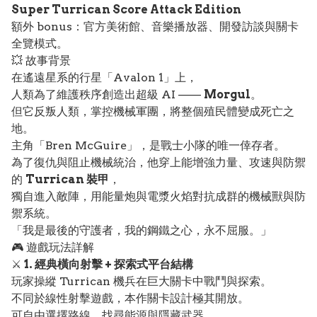
Super Turrican Score Attack Edition
額外 bonus：官方美術館、音樂播放器、開發訪談與關卡
全覽模式。
💥 故事背景
在遙遠星系的行星「Avalon 1」上，
人類為了維護秩序創造出超級 AI ——
Morgul
。
但它反叛人類，掌控機械軍團，將整個殖民體變成死亡之
地。
主角「Bren McGuire」，是戰士小隊的唯一倖存者。
為了復仇與阻止機械統治，他穿上能增強力量、攻速與防禦
的
Turrican 裝甲
，
獨自進入敵陣，用能量炮與電漿火焰對抗成群的機械獸與防
禦系統。
「我是最後的守護者，我的鋼鐵之心，永不屈服。」
🎮 遊戲玩法詳解
⚔️
1. 經典橫向射擊 + 探索式平台結構
玩家操縱 Turrican 機兵在巨大關卡中戰鬥與探索。
不同於線性射擊遊戲，本作關卡設計極其開放。
可自由選擇路線、找尋能源與隱藏武器。