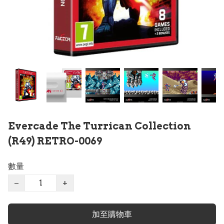
Evercade The Turrican Collection
(R49) RETRO-0069
數量
−
+
加至購物車