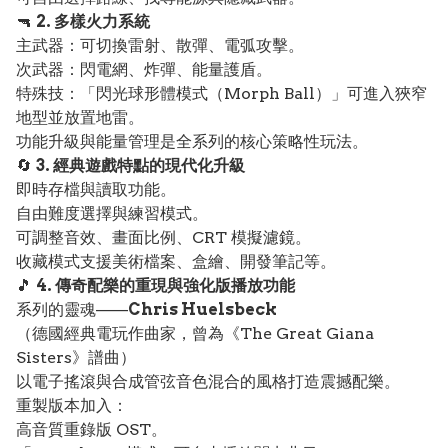
🔫
2. 多樣火力系統
主武器：可切換雷射、散彈、電弧攻擊。
次武器：閃電網、炸彈、能量護盾。
特殊技：「閃光球形體模式（Morph Ball）」可進入狹窄
地型並放置地雷。
功能升級與能量管理是全系列的核心策略性玩法。
🔄
3. 經典遊戲特點的現代化升級
即時存檔與讀取功能。
自由難度選擇與練習模式。
可調整音效、畫面比例、CRT 模擬濾鏡。
收藏模式支援美術檔案、盒繪、開發筆記等。
🎵
4. 傳奇配樂的重現與強化版播放功能
系列的靈魂——
Chris Huelsbeck
（德國經典電玩作曲家，曾為《The Great Giana
Sisters》譜曲）
以電子搖滾與合成管弦音色混合的風格打造震撼配樂。
重製版本加入：
高音質重錄版 OST。