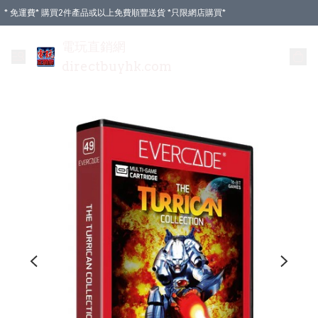
* 免運費* 購買2件產品或以上免費順豐送貨 *只限網店購買*
電玩直銷網
directbuyhk.com