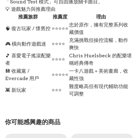
「Sound Test 模式」可自由播放關卡曲目。
💡 遊戲魅力與推薦理由
推薦族群
推薦度
理由
忠於原作，擁有完整系列收
🧠 復古玩家 / 懷舊控
⭐⭐⭐⭐⭐
藏價值
充滿挑戰但操控流暢，動作
🎮 橫向動作遊戲迷
⭐⭐⭐⭐
爽快
🎵 喜愛電子搖滾配樂
Chris Huelsbeck 的配樂堪
⭐⭐⭐⭐
者
稱經典傳奇
💾 收藏黨 /
一卡八遊戲＋美術畫廊，收
⭐⭐⭐⭐⭐
Evercade 用戶
藏性強
難度略高但有現代輔助功能
👾 新玩家
⭐⭐⭐
可調整
你可能感興趣的商品