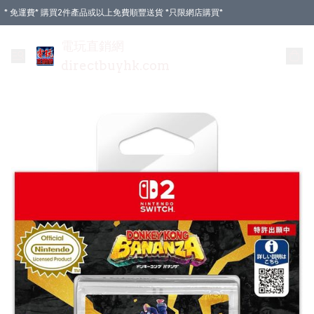
* 免運費* 購買2件產品或以上免費順豐送貨 *只限網店購買*
電玩直銷網
directbuyhk.com