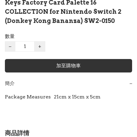
Keys Factory Card Palette 16
COLLECTION for Nintendo Switch 2
(Donkey Kong Bananza) SW2-0150
數量
−
+
加至購物車
簡介
−
商品詳情