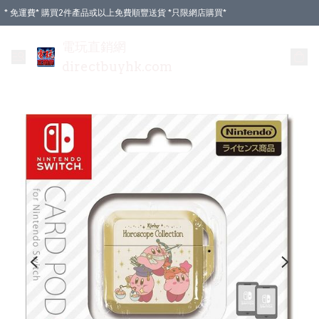
* 免運費* 購買2件產品或以上免費順豐送貨 *只限網店購買*
電玩直銷網
directbuyhk.com