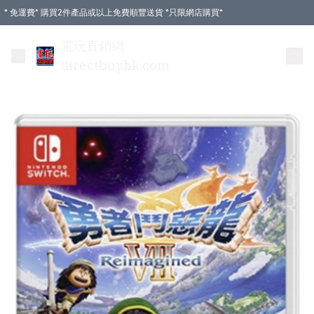
* 免運費* 購買2件產品或以上免費順豐送貨 *只限網店購買*
電玩直銷網
directbuyhk.com