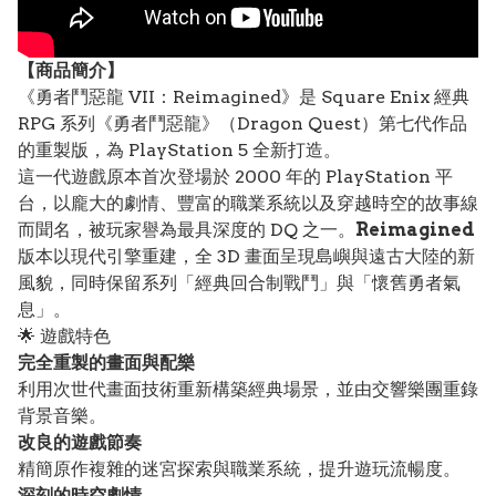
【
商品
簡介】
《勇者鬥惡龍 VII：Reimagined》是 Square Enix 經典
RPG 系列《勇者鬥惡龍》（Dragon Quest）第七代作品
的重製版，為 PlayStation 5 全新打造。
這一代遊戲原本首次登場於 2000 年的 PlayStation 平
台，以龐大的劇情、豐富的職業系統以及穿越時空的故事線
而聞名，被玩家譽為最具深度的 DQ 之一。
Reimagined
版本以現代引擎重建，全 3D 畫面呈現島嶼與遠古大陸的新
風貌，同時保留系列「經典回合制戰鬥」與「懷舊勇者氣
息」。
🌟 遊戲特色
完全重製的畫面與配樂
利用次世代畫面技術重新構築經典場景，並由交響樂團重錄
背景音樂。
改良的遊戲節奏
精簡原作複雜的迷宮探索與職業系統，提升遊玩流暢度。
深刻的時空劇情