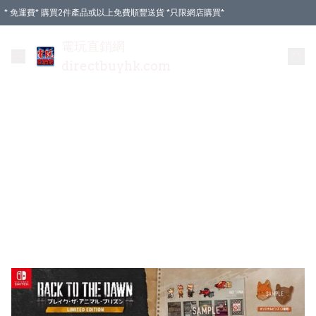
* 免運費* 購買2件產品或以上免費順豐送貨 *只限網店購買*
電玩直銷網
directbuyhk.com