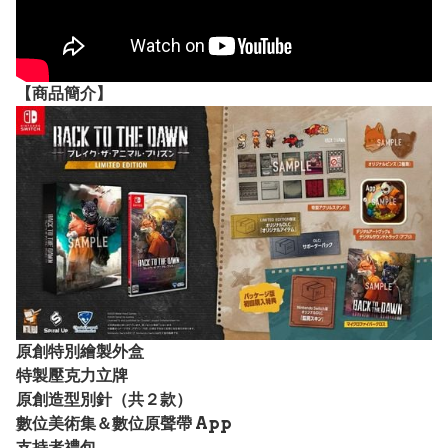
【
商品
簡介】
原創特別繪製外盒
特製壓克力立牌
原創造型別針（共２款）
數位美術集＆數位原聲帶 App
支持者禮包