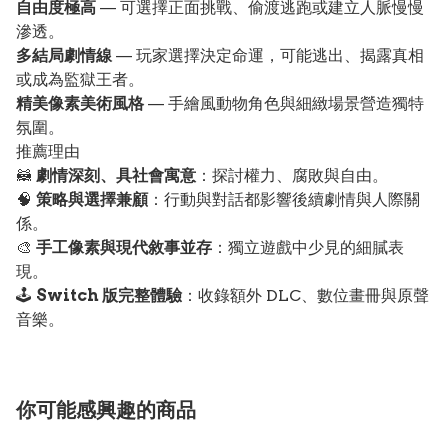
自由度極高
— 可選擇正面挑戰、偷渡逃跑或建立人脈慢慢
滲透。
多結局劇情線
— 玩家選擇決定命運，可能逃出、揭露真相
或成為監獄王者。
精美像素美術風格
— 手繪風動物角色與細緻場景營造獨特
氛圍。
推薦理由
🦝
劇情深刻、具社會寓意
：探討權力、腐敗與自由。
🧠
策略與選擇兼顧
：行動與對話都影響後續劇情與人際關
係。
🎨
手工像素與現代敘事並存
：獨立遊戲中少見的細膩表
現。
🕹️
Switch 版完整體驗
：收錄額外 DLC、數位畫冊與原聲
音樂。
你可能感興趣的商品