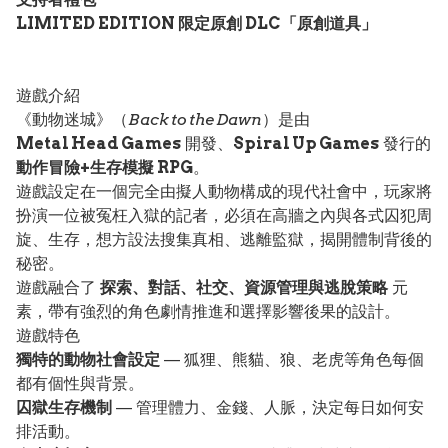
LIMITED EDITION 限定原創 DLC「原創道具」
遊戲介紹
《動物迷城》（
Back to the Dawn
）是由
Metal Head Games
開發、
Spiral Up Games
發行的
動作冒險+生存模擬 RPG
。
遊戲設定在一個完全由擬人動物構成的現代社會中，玩家將
扮演一位被冤枉入獄的記者，必須在高牆之內與各式囚犯周
旋、生存，想方設法搜集真相、逃離監獄，揭開體制背後的
秘密。
遊戲融合了
探索、對話、社交、資源管理與逃脫策略
元
素，帶有強烈的角色劇情推進和選擇影響後果的設計。
遊戲特色
獨特的動物社會設定
— 狐狸、熊貓、狼、老虎等角色每個
都有個性與背景。
囚獄生存機制
— 管理體力、金錢、人脈，決定每日如何安
排活動。