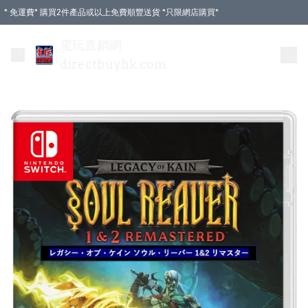
* 免運費* 購買2件產品或以上免費順豐送貨 *只限網店購買*
電玩直銷網
directbuyhk.com