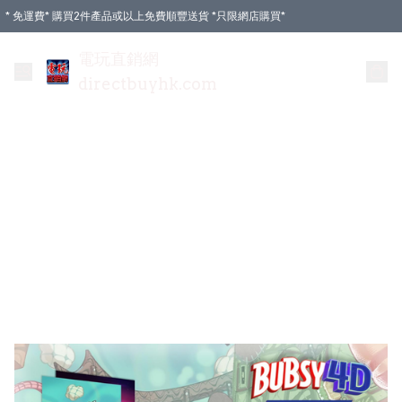
* 免運費* 購買2件產品或以上免費順豐送貨 *只限網店購買*
電玩直銷網
directbuyhk.com