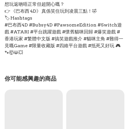
想玩返啲唔正常但超開心嘅？
👉 《巴布西 4D》 真係笑住玩到凌晨三點！🤣
🏷️ Hashtags
#巴布西4D #Bubsy4D #PawsomeEdition #Switch遊
戲 #ATARI #平台跳躍遊戲 #懷舊貓咪回歸 #爆笑遊戲 #
香港玩家 #繁體中文版 #搞笑遊戲推介 #貓咪主角 #難得一
見嘅Game #限量收藏版 #四維平台遊戲 #抵死又好玩 🎮
🐾🤯😸💥
你可能感興趣的商品