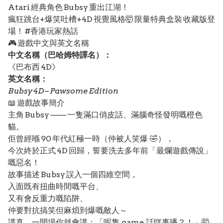
Atari 經典角色 Bubsy 重出江湖！
瘋狂跳台+爆笑吐槽+4D 視覺風格🤯 限量特典盒裝 收藏版登
場！ #香港玩家熱話
🎮 遊戲中文與英文名稱
中文名稱（巴哈姆特譯名）：
《巴布西 4D》
英文名稱：
Bubsy 4D – Pawsome Edition
📖 遊戲故事簡介
主角 Bubsy —— 一隻滿口俏皮話、滿腦奇怪發明嘅橙色
貓。
佢曾經喺 90 年代紅極一時（仲被人笑爆 🤣），
今次終於正式 4D 回歸，誓要洗去多年前「最爛遊戲傳說」
嘅惡名！
故事描述 Bubsy 誤入一個四維空間，
入面既有扭曲時間嘅平台、
又有會反重力嘅陷阱、
仲要對抗搞笑但麻煩到爆嘅敵人～
講真，一開場你就會講：「呢隻 game 話咩事噃？！」🤯