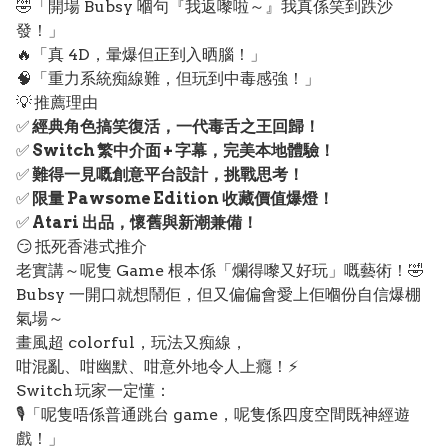
🤣「開場 Bubsy 嗰句『我返嚟啦～』我真係笑到跌沙
發！」
🔥「真 4D，暈爆但正到入晒腦！」
🧠「重力系統痴線難，但玩到中毒感強！」
💡 推薦理由
✅
經典角色搞笑復活，一代毒舌之王回歸！
✅
Switch 繁中介面 + 字幕，完美本地體驗！
✅
難得一見嘅創意平台設計，挑戰思考！
✅
限量 Pawsome Edition 收藏價值爆燈！
✅
Atari 出品，懷舊與新潮兼備！
😏 抵死香港式推介
老實講～呢隻 Game 根本係「爛得嚟又好玩」嘅藝術！🤣
Bubsy 一開口就想鬧佢，但又偏偏會愛上佢嗰份自信爆棚
氣場～
畫風超 colorful，玩法又痴線，
咁混亂、咁幽默、咁意外地令人上癮！⚡
Switch 玩家一定懂：
🎙️「呢隻唔係普通跳台 game，呢隻係四度空間既神經遊
戲！」