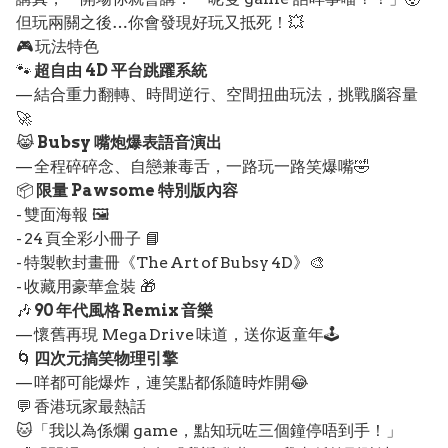
但玩兩關之後…你會發現好玩又抵死！💥
🎮 玩法特色
🐾
超自由 4D 平台跳躍系統
— 結合重力翻轉、時間逆行、空間扭曲玩法，挑戰腦容量
🚀
😹
Bubsy 嘴炮爆表語音演出
— 全程碎碎念、自戀兼毒舌，一路玩一路笑爆嘴🤣
📦
限量 Pawsome 特別版內容
- 雙面海報 🖼️
- 24 頁全彩小冊子 📘
- 特製軟封畫冊《The Art of Bubsy 4D》🎨
- 收藏用豪華盒裝 🎁
🎶
90 年代風格 Remix 音樂
— 懷舊再現 Mega Drive 味道，送你返童年🕹️
🌀
四次元搞笑物理引擎
— 咩都可能爆炸，連笑點都係隨時炸開😂
💬 香港玩家最熱話
🐱「我以為係爛 game，點知玩咗三個鐘停唔到手！」