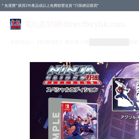
* 免運費* 購買2件產品或以上免費順豐送貨 *只限網店購買*
電玩直銷網 directbuyhk.com
全部商品
【特價清貨】
激安電子城
付款方式
送貨方式
關於