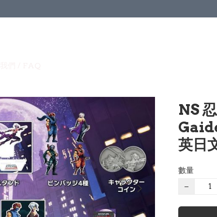
我們 / FAQ
NS 
Gaid
英日文 
數量
−